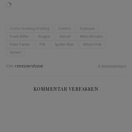
Wird geladen …
Comic Grading.Grading
Comics
Dystopie
Frank Miller
Kingpin
Marvel
Miles Morales
Peter Parker
PSA
Spider-Man
Wilson Fisk
Xerxes
Von
renesnerdcave
0 Kommentare
KOMMENTAR VERFASSEN