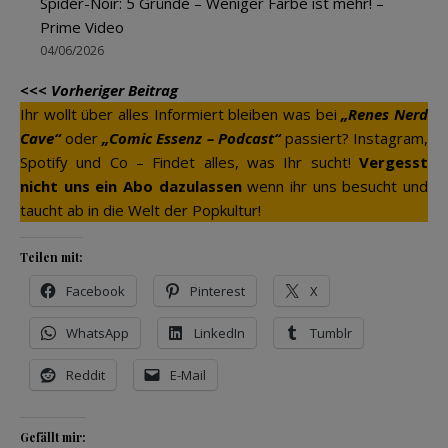
Spider-Noir: 5 Gründe – Weniger Farbe ist mehr! –
Prime Video
04/06/2026
<<< Vorheriger Beitrag
Ihr wollt über alles Informiert bleiben was bei
„Renes Nerd
Cave“
oder
„Comic Essenz – Podcast“
passiert? Instagram,
Spotify und Co – Findet alles, was Ihr sucht!
Vergesst
nicht uns ein Abo dazulassen
wenn ihr uns besucht und
taucht ab in die Welt der Popkultur!
Teilen mit:
Facebook
Pinterest
X
WhatsApp
LinkedIn
Tumblr
Reddit
E-Mail
Gefällt mir: