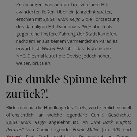
Zeichnungen, welche den Titel zu einem Hit
avancierten ließen. Über ein Jahrzehnt später,
erschien mit
Spider-Man: Reign 2
die Fortsetzung
des damaligen Hit. Darin muss
Peter
abermals
gegen eine finstere Führung der Stadt kämpfen,
nachdem er aus seinem vermeintlichen Paradies
erwacht ist.
Wilson Fisk
führt das dystopische
NYC. Diesmal lautet die Devise jedoch höher,
weiter, brutaler!
Die dunkle Spinne kehrt
zurück?!
Blickt man auf die Handlung des Titels, wird ziemlich schnell
offensichtlich, an welche legendäre Comic Geschichte
Spider-Man: Reign
angelehnt ist. An
„The Dark Knights
Returns“
von Comic-Legende
Frank Miller
(u.a.
300
und
Xerxes
) Eine Stadt droht als Polizeistaat zu Enden,