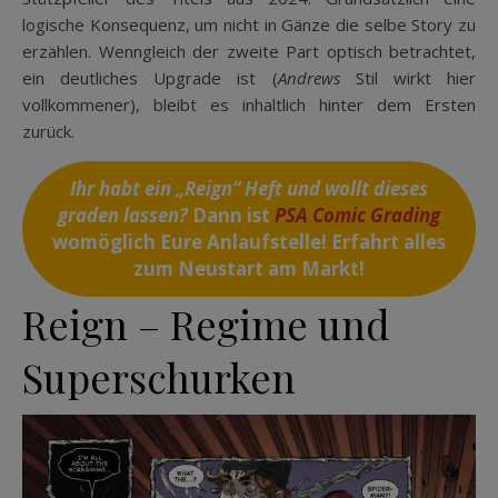
logische Konsequenz, um nicht in Gänze die selbe Story zu
erzählen. Wenngleich der zweite Part optisch betrachtet,
ein deutliches Upgrade ist (
Andrews
Stil wirkt hier
vollkommener), bleibt es inhaltlich hinter dem Ersten
zurück.
Ihr habt ein „Reign“ Heft und wollt dieses
graden lassen?
Dann ist
PSA Comic Grading
womöglich Eure Anlaufstelle! Erfahrt alles
zum Neustart am Markt!
Reign – Regime und
Superschurken