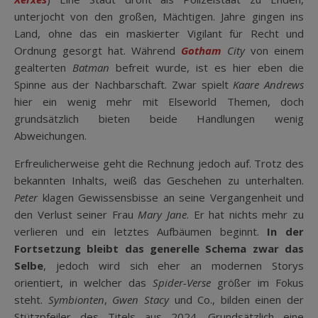
unterjocht von den großen, Mächtigen. Jahre gingen ins
Land, ohne das ein maskierter Vigilant für Recht und
Ordnung gesorgt hat. Während
Gotham
City
von einem
gealterten
Batman
befreit wurde, ist es hier eben die
Spinne aus der Nachbarschaft. Zwar spielt
Kaare Andrews
hier ein wenig mehr mit Elseworld Themen, doch
grundsätzlich bieten beide Handlungen wenig
Abweichungen.
Erfreulicherweise geht die Rechnung jedoch auf. Trotz des
bekannten Inhalts, weiß das Geschehen zu unterhalten.
Peter
klagen Gewissensbisse an seine Vergangenheit und
den Verlust seiner Frau
Mary Jane
. Er hat nichts mehr zu
verlieren und ein letztes Aufbäumen beginnt.
In der
Fortsetzung bleibt das generelle Schema zwar das
Selbe
, jedoch wird sich eher an modernen Storys
orientiert, in welcher das
Spider-Verse
größer im Fokus
steht.
Symbionten
,
Gwen Stacy
und Co., bilden einen der
Stützpfeiler des Titels aus 2024. Grundsätzlich eine