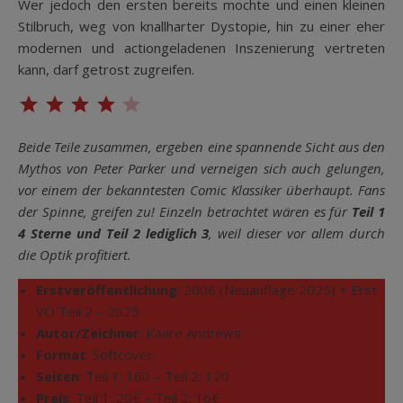
Wer jedoch den ersten bereits mochte und einen kleinen
Stilbruch, weg von knallharter Dystopie, hin zu einer eher
modernen und actiongeladenen Inszenierung vertreten
kann, darf getrost zugreifen.
⭐
⭐
⭐
⭐
Bewertung: 4 von 5.
Beide Teile zusammen, ergeben eine spannende Sicht aus den
Mythos von Peter Parker und verneigen sich auch gelungen,
vor einem der bekanntesten Comic Klassiker überhaupt. Fans
der Spinne, greifen zu! Einzeln betrachtet wären es für
Teil 1
4 Sterne und Teil 2 lediglich 3
, weil dieser vor allem durch
die Optik profitiert.
Erstveröffentlichung
: 2006 (Neuauflage 2025) + Erst
VÖ Teil 2 – 2025
Autor/Zeichner
: Kaare Andrews
Format
: Softcover
Seiten
: Teil 1: 160 – Teil 2: 120
Preis
: Teil 1: 20€ – Teil 2: 16€