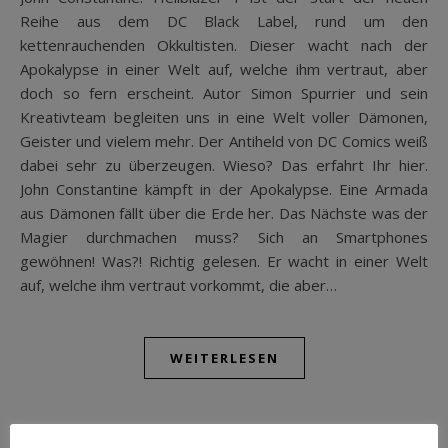
Reihe aus dem DC Black Label, rund um den
kettenrauchenden Okkultisten. Dieser wacht nach der
Apokalypse in einer Welt auf, welche ihm vertraut, aber
doch so fern erscheint. Autor Simon Spurrier und sein
Kreativteam begleiten uns in eine Welt voller Dämonen,
Geister und vielem mehr. Der Antiheld von DC Comics weiß
dabei sehr zu überzeugen. Wieso? Das erfahrt Ihr hier.
John Constantine kämpft in der Apokalypse. Eine Armada
aus Dämonen fällt über die Erde her. Das Nächste was der
Magier durchmachen muss? Sich an Smartphones
gewöhnen! Was?! Richtig gelesen. Er wacht in einer Welt
auf, welche ihm vertraut vorkommt, die aber…
WEITERLESEN