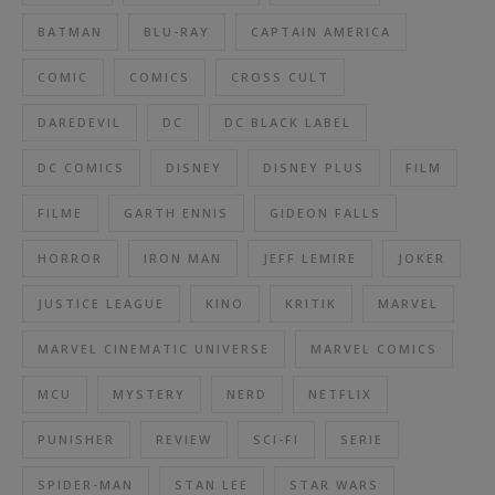
BATMAN
BLU-RAY
CAPTAIN AMERICA
COMIC
COMICS
CROSS CULT
DAREDEVIL
DC
DC BLACK LABEL
DC COMICS
DISNEY
DISNEY PLUS
FILM
FILME
GARTH ENNIS
GIDEON FALLS
HORROR
IRON MAN
JEFF LEMIRE
JOKER
JUSTICE LEAGUE
KINO
KRITIK
MARVEL
MARVEL CINEMATIC UNIVERSE
MARVEL COMICS
MCU
MYSTERY
NERD
NETFLIX
PUNISHER
REVIEW
SCI-FI
SERIE
SPIDER-MAN
STAN LEE
STAR WARS