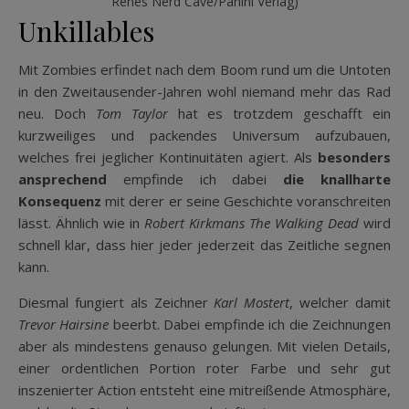
Renes Nerd Cave/Panini Verlag)
Unkillables
Mit Zombies erfindet nach dem Boom rund um die Untoten
in den Zweitausender-Jahren wohl niemand mehr das Rad
neu. Doch
Tom Taylor
hat es trotzdem geschafft ein
kurzweiliges und packendes Universum aufzubauen,
welches frei jeglicher Kontinuitäten agiert. Als
besonders
ansprechend
empfinde ich dabei
die knallharte
Konsequenz
mit derer er seine Geschichte voranschreiten
lässt. Ähnlich wie in
Robert Kirkmans The Walking Dead
wird
schnell klar, dass hier jeder jederzeit das Zeitliche segnen
kann.
Diesmal fungiert als Zeichner
Karl Mostert
, welcher damit
Trevor Hairsine
beerbt. Dabei empfinde ich die Zeichnungen
aber als mindestens genauso gelungen. Mit vielen Details,
einer ordentlichen Portion roter Farbe und sehr gut
inszenierter Action entsteht eine mitreißende Atmosphäre,