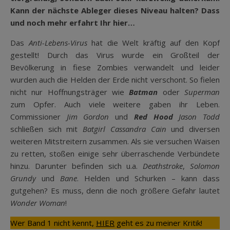
Kann der nächste Ableger dieses Niveau halten? Dass
und noch mehr erfahrt Ihr hier…
Das
Anti-Lebens-Virus
hat die Welt kräftig auf den Kopf
gestellt! Durch das Virus wurde ein Großteil der
Bevölkerung in fiese Zombies verwandelt und leider
wurden auch die Helden der Erde nicht verschont. So fielen
nicht nur Hoffnungsträger wie
Batman
oder
Superman
zum Opfer. Auch viele weitere gaben ihr Leben.
Commissioner
Jim Gordon
und
Red Hood
Jason Todd
schließen sich mit
Batgirl Cassandra Cain
und diversen
weiteren Mitstreitern zusammen. Als sie versuchen Waisen
zu retten, stoßen einige sehr überraschende Verbündete
hinzu. Darunter befinden sich u.a.
Deathstroke
,
Solomon
Grundy
und
Bane
. Helden und Schurken – kann dass
gutgehen? Es muss, denn die noch größere Gefahr lautet
Wonder Woman
!
Wer Band 1 nicht kennt,
HIER
geht es zu meiner Kritik!