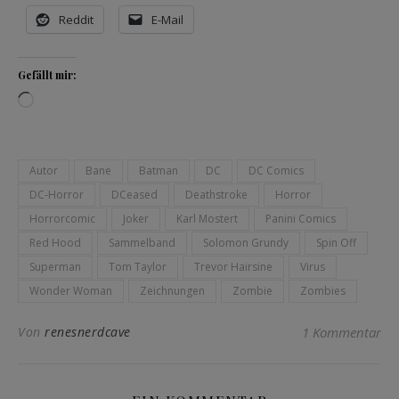
Reddit
E-Mail
Gefällt mir:
Wird geladen …
Autor
Bane
Batman
DC
DC Comics
DC-Horror
DCeased
Deathstroke
Horror
Horrorcomic
Joker
Karl Mostert
Panini Comics
Red Hood
Sammelband
Solomon Grundy
Spin Off
Superman
Tom Taylor
Trevor Hairsine
Virus
Wonder Woman
Zeichnungen
Zombie
Zombies
Von
renesnerdcave
1 Kommentar