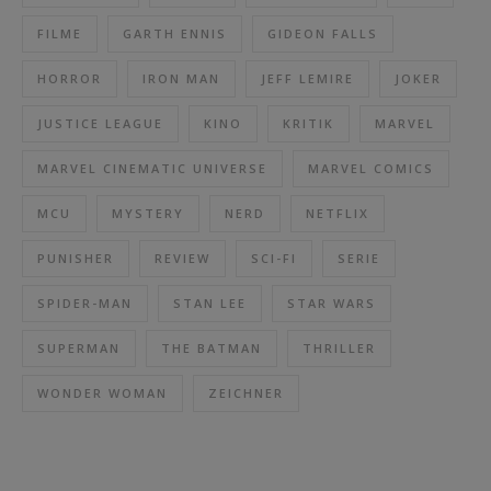
FILME
GARTH ENNIS
GIDEON FALLS
HORROR
IRON MAN
JEFF LEMIRE
JOKER
JUSTICE LEAGUE
KINO
KRITIK
MARVEL
MARVEL CINEMATIC UNIVERSE
MARVEL COMICS
MCU
MYSTERY
NERD
NETFLIX
PUNISHER
REVIEW
SCI-FI
SERIE
SPIDER-MAN
STAN LEE
STAR WARS
SUPERMAN
THE BATMAN
THRILLER
WONDER WOMAN
ZEICHNER