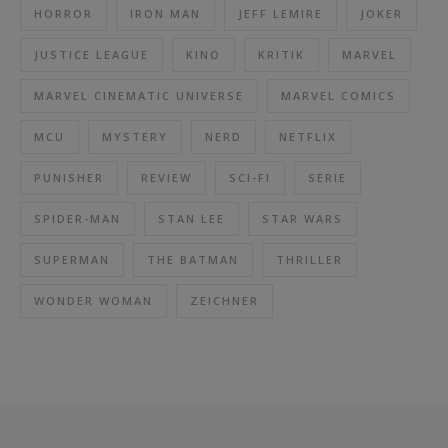
HORROR
IRON MAN
JEFF LEMIRE
JOKER
JUSTICE LEAGUE
KINO
KRITIK
MARVEL
MARVEL CINEMATIC UNIVERSE
MARVEL COMICS
MCU
MYSTERY
NERD
NETFLIX
PUNISHER
REVIEW
SCI-FI
SERIE
SPIDER-MAN
STAN LEE
STAR WARS
SUPERMAN
THE BATMAN
THRILLER
WONDER WOMAN
ZEICHNER