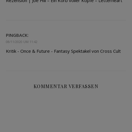
Rezension | Joe Hill – Ein Korb voller Köpfe – Letterheart
PINGBACK:
08/11/2020 UM 11:42
Kritik - Once & Future - Fantasy Spektakel von Cross Cult
KOMMENTAR VERFASSEN