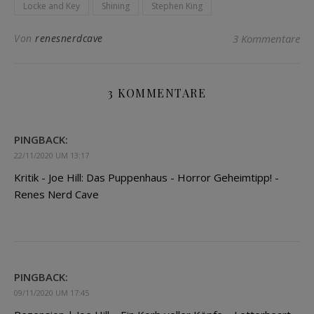
Locke and Key
Shining
Stephen King
Von
renesnerdcave
3 Kommentare
3 KOMMENTARE
PINGBACK:
22/11/2020 UM 13:17
Kritik - Joe Hill: Das Puppenhaus - Horror Geheimtipp! -
Renes Nerd Cave
PINGBACK:
09/11/2020 UM 17:45