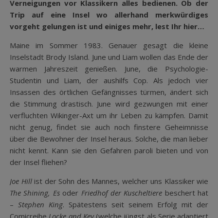
Verneigungen vor Klassikern alles bedienen. Ob der
Trip auf eine Insel wo allerhand merkwürdiges
vorgeht gelungen ist und einiges mehr, lest Ihr hier…
Maine im Sommer 1983. Genauer gesagt die kleine
Inselstadt Brody Island. June und Liam wollen das Ende der
warmen Jahreszeit genießen. June, die Psychologie-
Studentin und Liam, der aushilfs Cop. Als jedoch vier
Insassen des örtlichen Gefängnisses türmen, ändert sich
die Stimmung drastisch. June wird gezwungen mit einer
verfluchten Wikinger-Axt um ihr Leben zu kämpfen. Damit
nicht genug, findet sie auch noch finstere Geheimnisse
über die Bewohner der Insel heraus. Solche, die man lieber
nicht kennt. Kann sie den Gefahren paroli bieten und von
der Insel fliehen?
Joe Hill
ist der Sohn des Mannes, welcher uns Klassiker wie
The Shining, Es
oder
Friedhof der Kuscheltiere
beschert hat
–
Stephen King
. Spätestens seit seinem Erfolg mit der
Comicreihe
Locke and Key
(welche jüngst als Serie adaptiert