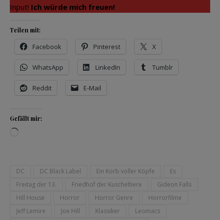
Input!
Ich würde mich freuen!
Teilen mit:
Facebook
Pinterest
X
WhatsApp
LinkedIn
Tumblr
Reddit
E-Mail
Gefällt mir:
Wird geladen …
DC
DC Black Label
Ein Korb voller Köpfe
Es
Freitag der 13.
Friedhof der Kuscheltiere
Gideon Falls
Hill House
Horror
Horror Genre
Horrorfilme
Jeff Lemire
Joe Hill
Klassiker
Leomacs