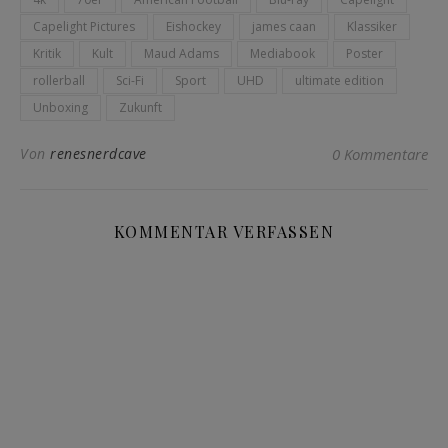
Capelight Pictures
Eishockey
james caan
Klassiker
Kritik
Kult
Maud Adams
Mediabook
Poster
rollerball
Sci-Fi
Sport
UHD
ultimate edition
Unboxing
Zukunft
Von
renesnerdcave
0 Kommentare
KOMMENTAR VERFASSEN