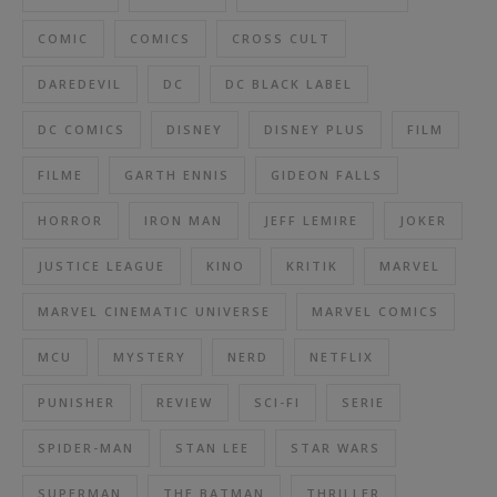
COMIC
COMICS
CROSS CULT
DAREDEVIL
DC
DC BLACK LABEL
DC COMICS
DISNEY
DISNEY PLUS
FILM
FILME
GARTH ENNIS
GIDEON FALLS
HORROR
IRON MAN
JEFF LEMIRE
JOKER
JUSTICE LEAGUE
KINO
KRITIK
MARVEL
MARVEL CINEMATIC UNIVERSE
MARVEL COMICS
MCU
MYSTERY
NERD
NETFLIX
PUNISHER
REVIEW
SCI-FI
SERIE
SPIDER-MAN
STAN LEE
STAR WARS
SUPERMAN
THE BATMAN
THRILLER