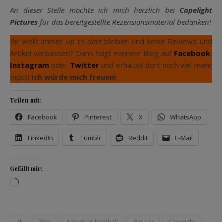
An dieser Stelle möchte ich mich herzlich bei
Capelight
Pictures
für das bereitgestellte Rezensionsmaterial bedanken!
Ihr wollt immer
up to date
bleiben und keine Reviews und
Artikel verpassen? Dann folgt meinem Blog auf
Facebook
,
Instagram
oder
Twitter
und erhaltet dort noch viel mehr
Input!
Ich würde mich freuen!
Teilen mit:
Facebook
Pinterest
X
WhatsApp
LinkedIn
Tumblr
Reddit
E-Mail
Gefällt mir:
Wird geladen …
4k
70er
American Football
Blu-ray
Capelight