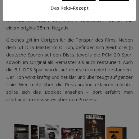
entfernt
. Nostalgikern könnte hier tatsächlich etwas
Das Keks-Rezept
fehlen. Ich persönlich war sehr von der Qualität des
restaurierten Bilds begeistert. Gearbeitet wurde mit
einem original 35mm Negativ.
Gleiches gilt im Übrigen für die Tonspur des Films. Neben
dem 5.1 DTS Master im O-Ton, befinden sich gleich drei (!)
deutsche Spuren auf den Discs. Jeweils die PCM 2.0 Spur,
sowohl im Original als Remaster als auch restauriert. Auch
die 5.1 DTS Spur wurde auf deutsch komplett restauriert.
Der Ton wirkt kräftig und hat klar und überzeugt auf ganzer
Linie. Wer mehr über die Restauration erfahren möchte,
sollte sich das Booklet ansehen – dort erfährt man
allerhand interessantes über den Prozess.