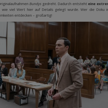
Originalaufnahmen
Bundys
gedreht. Dadurch entsteht
eine extr
 wie viel Wert hier auf Details gelegt wurde. Wer die Doku 
amkeiten entdecken – großartig!