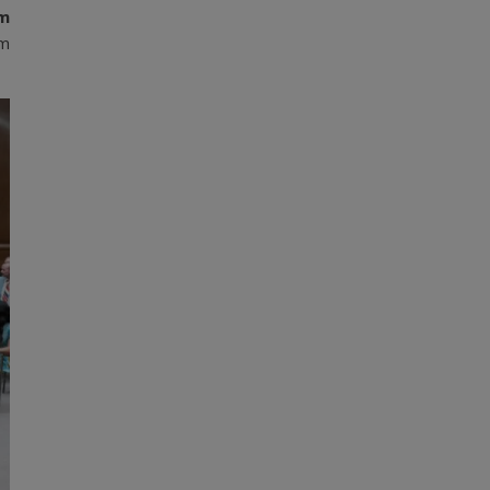
em
im