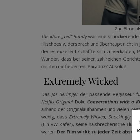
Zac Efron al
Theodore „Ted“ Bundy
war eine schockierende w
Klischees widersprach und überhaupt nicht in 
der es exzellent schaffte sich zu verkaufen, 
Wunder, dass bei seinen zahlreichen Gerich
mit ihm mitfieberten. Paradox? Absolut!
Extremely Wicked
Das
Joe Berlinger
der passende Regisseur für
Netflix Original
Doku
Conversations with a Ki
anhand der Originalaufnahmen und vielen Zei
wenig, dass
Extremely Wicked, Shockingly Evi
(Ein VW Käfer), seine halsbrecherische Flucht
i
waren.
Der Film wirkt zu jeder Zeit absolu