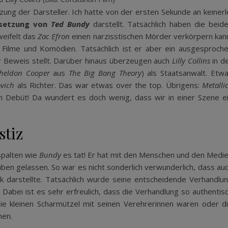
zung der Darsteller. Ich hatte von der ersten Sekunde an keinerl
esetzung von
Ted Bundy
darstellt. Tatsächlich haben die beid
weifelt das
Zac Efron
einen narzisstischen Mörder verkörpern kan
Filme und Komödien. Tatsächlich ist er aber ein ausgesproch
er Beweis stellt. Darüber hinaus überzeugen auch
Lilly Collins
in d
Sheldon Cooper
aus
The Big Bang Theory
) als Staatsanwalt. Etw
vich
als Richter. Das war etwas over the top. Übrigens:
Metalli
ilm Debüt! Da wundert es doch wenig, dass wir in einer Szene e
stiz
espalten wie
Bundy
es tat! Er hat mit den Menschen und den Medi
uben gelassen. So war es nicht sonderlich verwunderlich, dass au
k darstellte. Tatsächlich wurde seine entscheidende Verhandlu
abei ist es sehr erfreulich, dass die Verhandlung so authentis
die kleinen Scharmützel mit seinen Verehrerinnen waren oder d
hen.