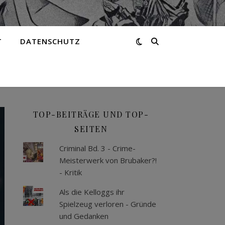
T
DATENSCHUTZ
TOP-BEITRÄGE UND TOP-
SEITEN
Criminal Bd. 3 - Crime-
Meisterwerk von Brubaker?!
- Kritik
Als die Kelloggs ihr
Spielzeug verloren - Gründe
und Gedanken