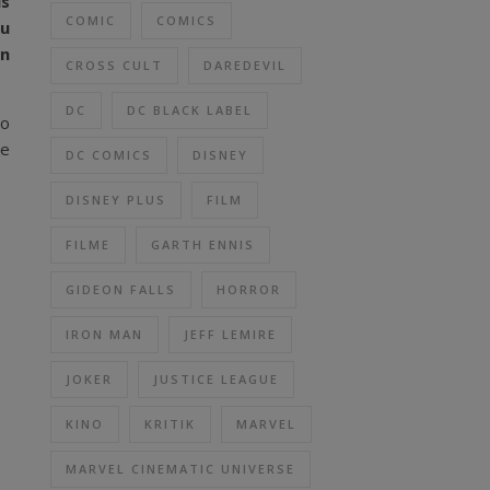
is
COMIC
COMICS
zu
en
CROSS CULT
DAREDEVIL
DC
DC BLACK LABEL
so
ne
DC COMICS
DISNEY
DISNEY PLUS
FILM
FILME
GARTH ENNIS
GIDEON FALLS
HORROR
IRON MAN
JEFF LEMIRE
JOKER
JUSTICE LEAGUE
KINO
KRITIK
MARVEL
MARVEL CINEMATIC UNIVERSE