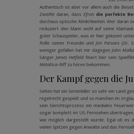
Authentisch ist aber vor allem auch die Beset
Zweifel daran, dass
Efron
die perfekte B
durchaus optische Ähnlichkeiten. Wer daran z
reduziert den Mann wohl auf seine Klamauk 
guter Schauspieler, was er hier gekonnt unt
Rolle seiner Freundin und
Jim Parsons
(
Dr. 
weniger gefallen hat mir dagegen
John Malko
Sänger
James Hetfield
feiert hier sein Spielf
Metallica
-Riff zu hören bekommen.
Der Kampf gegen die Ju
Selten hat ein Serienkiller so sehr ein Land g
regelrecht gespielt und so manchen im Irrgla
sein Gerichtsprozess ein mediales Feuerwer
sogar komplett im US-Fernsehen übertragen. D
wie möglich dargestellt wurde. Egal ob es 
vielen Spitzen gegen Anwälte und das Fernse