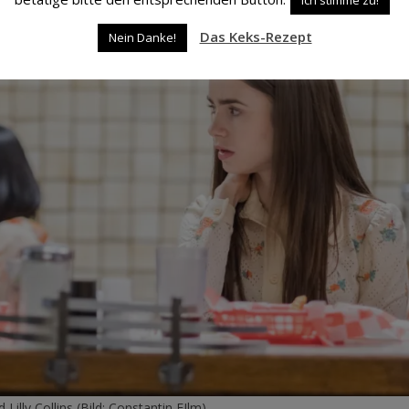
Das Keks-Rezept
Nein Danke!
 Lilly Collins (Bild: Constantin FIlm)