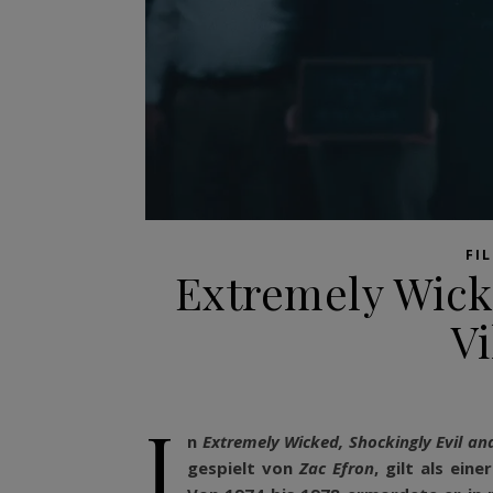
FI
Extremely Wick
Vi
I
n
Extremely Wicked, Shockingly Evil and
gespielt von
Zac Efron
, gilt als ei