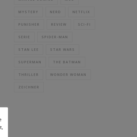
MYSTERY
NERD
NETFLIX
PUNISHER
REVIEW
SCI-FI
SERIE
SPIDER-MAN
STAN LEE
STAR WARS
SUPERMAN
THE BATMAN
THRILLER
WONDER WOMAN
ZEICHNER
e
t,