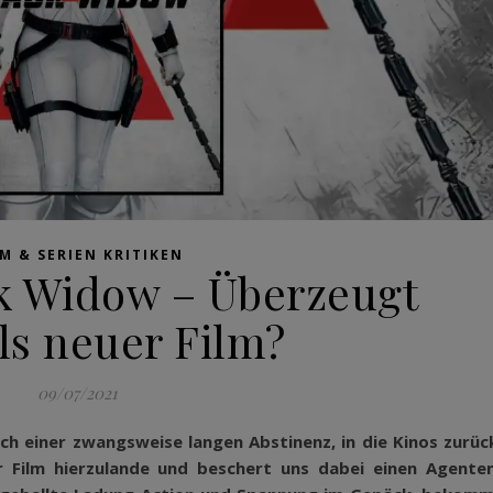
LM & SERIEN KRITIKEN
ck Widow – Überzeugt
ls neuer Film?
09/07/2021
ach einer zwangsweise langen Abstinenz, in die Kinos zurüc
r Film hierzulande und beschert uns dabei einen Agente