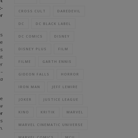
mt
c-
CROSS CULT
DAREDEVIL
er
DC
DC BLACK LABEL
ls
DC COMICS
DISNEY
ie
as
DISNEY PLUS
FILM
it
FILME
GARTH ENNIS
er
 –
GIDEON FALLS
HORROR
ca
IRON MAN
JEFF LEMIRE
le
JOKER
JUSTICE LEAGUE
ow
KINO
KRITIK
MARVEL
er
as
MARVEL CINEMATIC UNIVERSE
n.
MARVEL COMICS
MCU