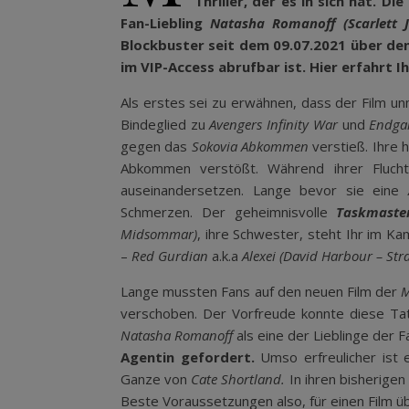
Thriller, der es in sich hat.
Fan-Liebling
Natasha Romanoff (Scarlett 
Blockbuster seit dem 09.07.2021 über d
im VIP-Access abrufbar ist. Hier erfahrt Ih
Als erstes sei zu erwähnen, dass der Film unm
Bindeglied zu
Avengers Infinity War
und
Endg
gegen das
Sokovia Abkommen
verstieß. Ihre 
Abkommen verstößt. Während ihrer Fluc
auseinandersetzen. Lange bevor sie eine
Schmerzen. Der geheimnisvolle
Taskmaste
Midsommar)
, ihre Schwester, steht Ihr im K
–
Red Gurdian
a.k.a
Alexei (David Harbour – Str
Lange mussten Fans auf den neuen Film der
M
verschoben. Der Vorfreude konnte diese Ta
Natasha Romanoff
als eine der Lieblinge der F
Agentin gefordert.
Umso erfreulicher ist 
Ganze von
Cate Shortland.
In ihren bisherigen
Beste Voraussetzungen also, für einen Film üb