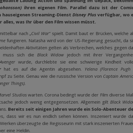
 Die geballte Ladung Action und Spannung im Gepäck, bekom
Johansson)
ihren eigenen Film. Parallel dazu ist der Comi
en hauseigenen Streaming-Dienst
Disney Plus
verfügbar, wo 
r alles, was Ihr über den Film wissen müsst.
ittelbar nach „
Civil War
“ spielt. Damit baut er Brücken, welche a
ame
fungieren. Natasha wird von der US-Regierung gesucht, da s
heldenhaften Aktivitäten gelten als Verbrechen, welches gegen d
ht muss sich die
Black Widow
jedoch mit ihrer Vergangenhe
Avenger
wurde, durchlebte sie eine schwierige Kindheit voll
r
hat es auf die Agentin abgesehen.
Yelena (Florence Pugh
ampf zu Seite. Genau wie die russische Version von
Captain Ameri
anger Things)
.
arvel Studios
warten. Corona bedingt wurde der Film diverse Ma
tsache jedoch wenig entgegensetzen. Allgemein gilt
Black Wid
ans.
Bereits seit einigen Jahren wurde ein Solo-Abenteuer d
es, dass wir es nun endlich sehen können. Inszeniert wurde d
 Werken überzeugte die Regisseurin mit stark inszenierten Fraue
er eine Heldin.