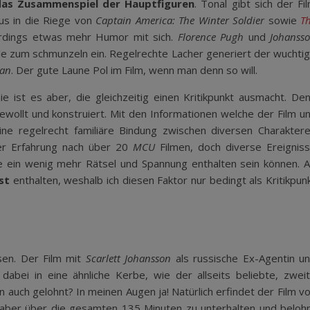
 das Zusammenspiel der Hauptfiguren
. Tonal gibt sich der Fi
aus in die Riege von
Captain America: The Winter Soldier
sowie
T
lerdings etwas mehr Humor mit sich.
Florence Pugh
und
Johanss
le zum schmunzeln ein. Regelrechte Lacher generiert der wuchti
ian
. Der gute Laune Pol im Film, wenn man denn so will.
e ist es aber, die gleichzeitig einen Kritikpunkt ausmacht. De
wollt und konstruiert. Mit den Informationen welche der Film u
eine regelrecht familiäre Bindung zwischen diversen Charakter
er Erfahrung nach über 20
MCU
Filmen, doch diverse Ereignis
ne ein wenig mehr Rätsel und Spannung enthalten sein können. 
st
enthalten, weshalb ich diesen Faktor nur bedingt als Kritikpun
sen. Der Film mit
Scarlett Johansson
als russische Ex-Agentin u
dabei in eine ähnliche Kerbe, wie der allseits beliebte, zwei
n auch gelohnt? In meinen Augen ja! Natürlich erfindet der Film v
 aber über die gesamten 135 Minuten zu unterhalten und beloh