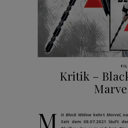
FI
Kritik – Bla
Marve
M
it
Black Widow
kehrt
Marvel
, n
Seit dem 08.07.2021 läuft de