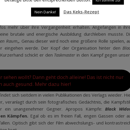
4 in
Tales of Suspense #52
. Ein Mitglied der
Avengers
wurde sie er
Das Keks-Rezept
Nein Danke!
 innerhalb der
Marvel Comics
etablierte. Eine Figur mit solch ein
nd Input mit sich. Umso erfreulicher ist es, dass wir auch innerha
fos mehr über ihre Vergangenheit erhalten. Angefangen in ihr
 eine brutale und energische Ausbildung durchleben musste. D
ten Raum
„. Genau dieser wird noch eine größere Rolle spielen, a
iter eingehen werde. Der Kopf der Organisation hinter den
Bla
. Kurzerhand schickt er den
Taskmaster
in den Kampf gegen unse
 sehen wollt? Dann geht doch alleine! Das ist nicht nur
n auch gesund. Mehr dazu hier!
indet sich seitdem in vielen Publikationen des Verlags wieder. Hi
er, veranlagt durch sein fotografisches Gedächtnis, die Kampfsti
 er ein unangenehmer Gegner. Apropos Kämpfe:
Black Wid
ven Kämpfen.
Egal ob es im freien Fall, engen Gassen oder a
allen. Optisch gibt sich der Film abwechslungs- und kontrastreic
ten liegt.