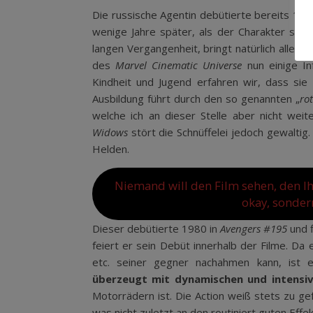
Die russische Agentin debütierte bereits 196
wenige Jahre später, als der Charakter sich
langen Vergangenheit, bringt natürlich allerha
des
Marvel Cinematic Universe
nun einige In
Kindheit und Jugend erfahren wir, dass sie
Ausbildung führt durch den so genannten „
ro
welche ich an dieser Stelle aber nicht we
Widows
stört die Schnüffelei jedoch gewaltig
Helden.
Niemand will den Film sehen, den Ihr
okay, sonder
Dieser debütierte 1980 in
Avengers #195
und f
feiert er sein Debüt innerhalb der Filme. Da 
etc. seiner gegner nachahmen kann, ist
überzeugt mit dynamischen und intensi
Motorrädern ist. Die Action weiß stets zu gef
was nicht zuletzt an den routiniert guten Effek