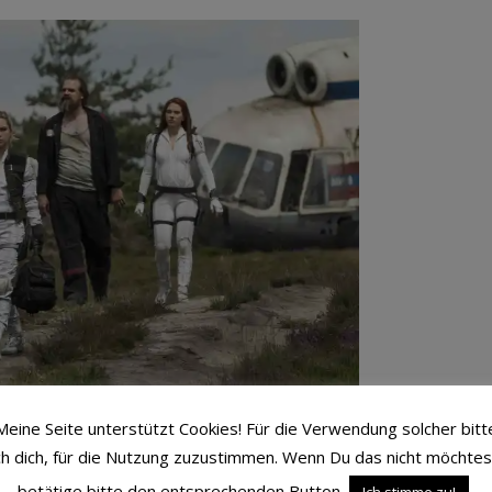
Alexei, Natasha – Marvel Studios 2021. All Rights
Meine Seite unterstützt Cookies! Für die Verwendung solcher bitt
Reserved.
ch dich, für die Nutzung zuzustimmen. Wenn Du das nicht möchtes
ote Raum
betätige bitte den entsprechenden Button.
Ich stimme zu!