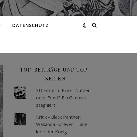
T
DATENSCHUTZ
TOP-BEITRÄGE UND TOP-
SEITEN
3D Filme im Kino - Nutzen
oder Frust? Ein Gimmick
stagniert
Kritik - Black Panther:
Wakanda Forever - Lang
lebe der König