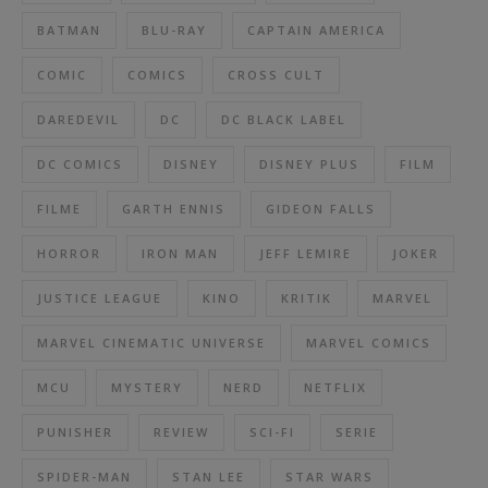
BATMAN
BLU-RAY
CAPTAIN AMERICA
COMIC
COMICS
CROSS CULT
DAREDEVIL
DC
DC BLACK LABEL
DC COMICS
DISNEY
DISNEY PLUS
FILM
FILME
GARTH ENNIS
GIDEON FALLS
HORROR
IRON MAN
JEFF LEMIRE
JOKER
JUSTICE LEAGUE
KINO
KRITIK
MARVEL
MARVEL CINEMATIC UNIVERSE
MARVEL COMICS
MCU
MYSTERY
NERD
NETFLIX
PUNISHER
REVIEW
SCI-FI
SERIE
SPIDER-MAN
STAN LEE
STAR WARS