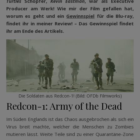
Turtles
Schöpfer,
Kevin Eastman
, war als Executive
Producer am Werk! Wie mir der Film gefallen hat,
worum es geht und ein
Gewinnspiel
für die Blu-ray,
findet ihr in meiner Review! – Das Gewinnspiel findet
ihr am Ende des Artikels.
Die Soldaten aus Redcon-1! (Bild: OFDb Filmworks)
Redcon-1: Army of the Dead
Im Süden Englands ist das Chaos ausgebrochen als sich ein
Virus breit machte, welcher die Menschen zu Zombies
mutieren lässt. Weite Teile sind zu einer Quarantäne-Zone