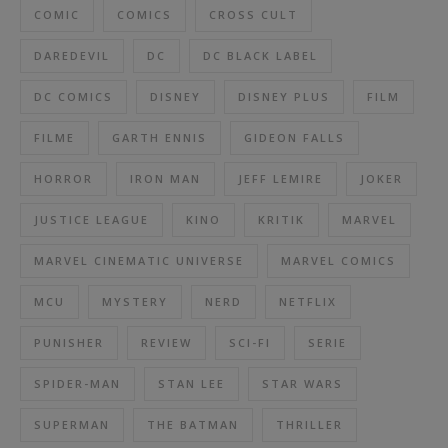
COMIC
COMICS
CROSS CULT
DAREDEVIL
DC
DC BLACK LABEL
DC COMICS
DISNEY
DISNEY PLUS
FILM
FILME
GARTH ENNIS
GIDEON FALLS
HORROR
IRON MAN
JEFF LEMIRE
JOKER
JUSTICE LEAGUE
KINO
KRITIK
MARVEL
MARVEL CINEMATIC UNIVERSE
MARVEL COMICS
MCU
MYSTERY
NERD
NETFLIX
PUNISHER
REVIEW
SCI-FI
SERIE
SPIDER-MAN
STAN LEE
STAR WARS
SUPERMAN
THE BATMAN
THRILLER