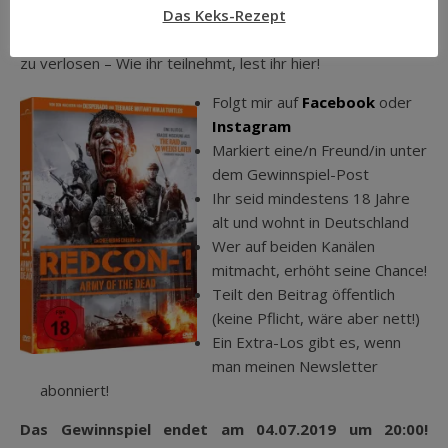
Schuber daher kommt? Freundlicherweise wurde mir ein
Das Keks-Rezept
Exemplar der Blu-ray zur Verfügung gestellt um es an euch
zu verlosen – Wie ihr teilnehmt, lest ihr hier!
Folgt mir auf
Facebook
oder
Instagram
Markiert eine/n Freund/in unter
dem Gewinnspiel-Post
Ihr seid mindestens 18 Jahre
alt und wohnt in Deutschland
Wer auf beiden Kanälen
mitmacht, erhöht seine Chance!
Teilt den Beitrag öffentlich
(keine Pflicht, wäre aber nett!)
Ein Extra-Los gibt es, wenn
man meinen Newsletter
abonniert!
Das Gewinnspiel endet am 04.07.2019 um 20:00!