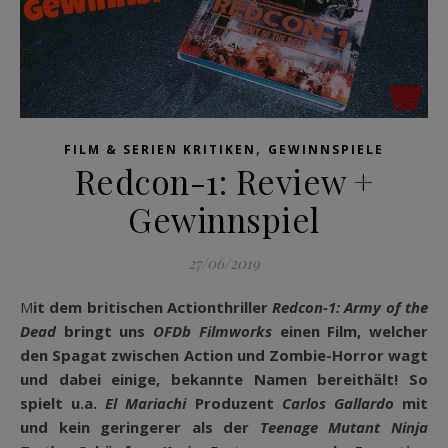
,
FILM & SERIEN KRITIKEN
GEWINNSPIELE
Redcon-1: Review +
Gewinnspiel
27/06/2019
Mit dem britischen Actionthriller
Redcon-1: Army of the
Dead
bringt uns
OFDb Filmworks
einen Film, welcher
den Spagat zwischen Action und Zombie-Horror wagt
und dabei einige, bekannte Namen bereithält! So
spielt u.a.
El Mariachi
Produzent
Carlos Gallardo
mit
und kein geringerer als der
Teenage Mutant Ninja