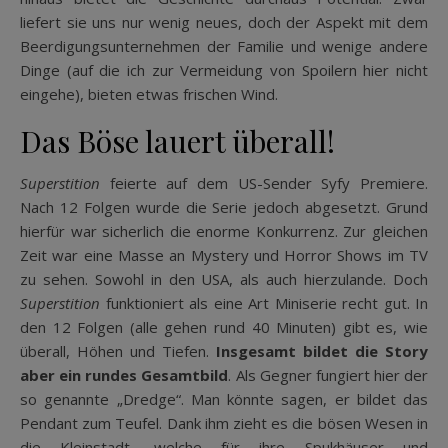
liefert sie uns nur wenig neues, doch der Aspekt mit dem
Beerdigungsunternehmen der Familie und wenige andere
Dinge (auf die ich zur Vermeidung von Spoilern hier nicht
eingehe), bieten etwas frischen Wind.
Das Böse lauert überall!
Superstition
feierte auf dem US-Sender Syfy Premiere.
Nach 12 Folgen wurde die Serie jedoch abgesetzt. Grund
hierfür war sicherlich die enorme Konkurrenz. Zur gleichen
Zeit war eine Masse an Mystery und Horror Shows im TV
zu sehen. Sowohl in den USA, als auch hierzulande. Doch
Superstition
funktioniert als eine Art Miniserie recht gut. In
den 12 Folgen (alle gehen rund 40 Minuten) gibt es, wie
überall, Höhen und Tiefen.
Insgesamt bildet die Story
aber ein rundes Gesamtbild
. Als Gegner fungiert hier der
so genannte „Dredge“. Man könnte sagen, er bildet das
Pendant zum Teufel. Dank ihm zieht es die bösen Wesen in
die Kleinstadt, welche für ihre Spukhäuser und