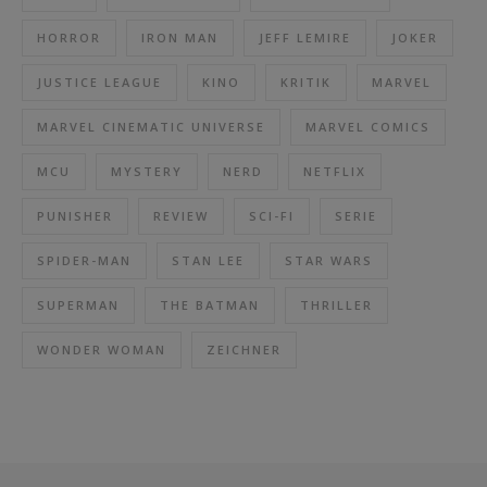
HORROR
IRON MAN
JEFF LEMIRE
JOKER
JUSTICE LEAGUE
KINO
KRITIK
MARVEL
MARVEL CINEMATIC UNIVERSE
MARVEL COMICS
MCU
MYSTERY
NERD
NETFLIX
PUNISHER
REVIEW
SCI-FI
SERIE
SPIDER-MAN
STAN LEE
STAR WARS
SUPERMAN
THE BATMAN
THRILLER
WONDER WOMAN
ZEICHNER