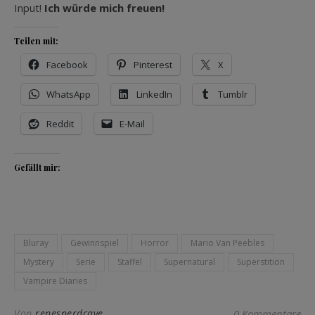
Input!
Ich würde mich freuen!
Teilen mit:
Facebook
Pinterest
X
WhatsApp
LinkedIn
Tumblr
Reddit
E-Mail
Gefällt mir:
Bluray
Gewinnspiel
Horror
Mario Van Peebles
Mystery
Serie
Staffel
Supernatural
Superstition
Vampire Diaries
Von
renesnerdcave
0 Kommentare