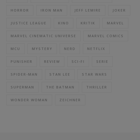
HORROR
IRON MAN
JEFF LEMIRE
JOKER
JUSTICE LEAGUE
KINO
KRITIK
MARVEL
MARVEL CINEMATIC UNIVERSE
MARVEL COMICS
MCU
MYSTERY
NERD
NETFLIX
PUNISHER
REVIEW
SCI-FI
SERIE
SPIDER-MAN
STAN LEE
STAR WARS
SUPERMAN
THE BATMAN
THRILLER
WONDER WOMAN
ZEICHNER