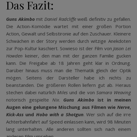
Das Fazit:
Guns Akimbo
mit
Daniel Radcliffe
weiß definitiv zu gefallen.
Die Action-Komödie wartet mit einer großen Portion
Action, Gewalt und Selbstironie auf den Zuschauer. Kleinere
Schwächen in der Story werden durch witzige Anekdoten
zur Pop-Kultur kaschiert. Sowieso ist der Film von
Jason Lei
Howden
keiner, den man mit der ganzen Familie gucken
kann. Die Freigabe ab 18 Jahren geht klar in Ordnung.
Darüber hinaus muss man die Thematik gleich der Optik
mögen. Seitens der Darsteller habe ich nichts zu
beanstanden. Die größeren Rollen liefern gut ab. Heraus
stechen dabei natürlich
Miles
und die von
Samara Weaving
notorisch gespielte
Nix
.
Guns Akimbo
ist in meinen
Augen eine gelungene Mischung aus Filmen wie
Nerve
,
Kick-Ass
und
Hobo with a Shotgun
. Wer sich auf die irre
Achterbahnfahrt auf Speed einlassen kann, wird 98 Minuten
lang unterhalten. Alle anderen sollten sich nach einem
anderen Film umsehen.