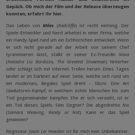
Gepäck. Ob mich der Film und der Release überzeugen
konnten, erfahrt Ihr hier.
Das Leben von
Miles
(
Radcliffe
) ist recht eintönig. Der
Spiele-Entwickler und Nerd arbeitet in einer Firma, welche
ein Handy-Spiel rund um ein Eichhörnchen entwickelt. Wenn
er sich nicht gerade auf der Arbeit von seinem Chef
tyrannisieren lässt, stalkt er seiner Ex-Freundin
Nova
(
Natasha Liu Bordizzo, The Greatest Showman
) hinterher
oder schlägt sich mit Internet-Trollen herum. Eines Tages
landet er im Darknet auf einer Seite, welche sich rund um
ein modernes, illegales Spiel dreht –
Skizm
. Eine Art
Gladiatoren-Kampf, in welchem echte Menschen bis zum
Tod gegeneinander kämpfen. Ehe er sich versieht, ist er
ein Teil dieses Spiels. Sein Gegner? Die abgedrehte
Nix
(
Samara Weaving, Ready or Not
). Kann er das Spiel
gewinnen?
Regisseur
Jason Lei Howden
ist für mich kein Unbekannter.