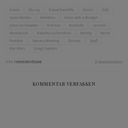
Action
Blu-ray
Daniel Radcliffe
Doom
DVD
Guns Akimbo
Heimkino
Hobo with a Shotgun
Jason Lei Howden
Kick-Ass
Komödie
Leonine
Mediabook
Natasha Liu Bordizzo
Nerdig
Nerve
Punisher
Samara Weaving
Shooter
Spaß
Star Wars
Usagi Yojimbo
Von
renesnerdcave
0 Kommentare
KOMMENTAR VERFASSEN