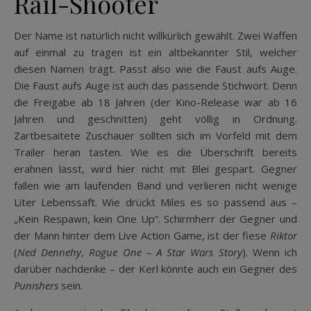
Rail-Shooter
Der Name ist natürlich nicht willkürlich gewählt. Zwei Waffen
auf einmal zu tragen ist ein altbekannter Stil, welcher
diesen Namen trägt. Passt also wie die Faust aufs Auge.
Die Faust aufs Auge ist auch das passende Stichwort. Denn
die Freigabe ab 18 Jahren (der Kino-Release war ab 16
Jahren und geschnitten) geht völlig in Ordnung.
Zartbesaitete Zuschauer sollten sich im Vorfeld mit dem
Trailer heran tasten. Wie es die Überschrift bereits
erahnen lässt, wird hier nicht mit Blei gespart. Gegner
fallen wie am laufenden Band und verlieren nicht wenige
Liter Lebenssaft. Wie drückt Miles es so passend aus –
„Kein Respawn, kein One Up“. Schirmherr der Gegner und
der Mann hinter dem Live Action Game, ist der fiese
Riktor
(
Ned Dennehy
,
Rogue One – A Star Wars Story
). Wenn ich
darüber nachdenke – der Kerl könnte auch ein Gegner des
Punishers
sein.