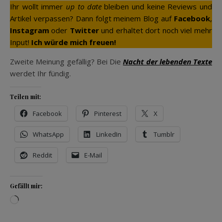
Ihr wollt immer
up to date
bleiben und keine Reviews und
Artikel verpassen? Dann folgt meinem Blog auf
Facebook
,
Instagram
oder
Twitter
und erhaltet dort noch viel mehr
Input!
Ich würde mich freuen!
Zweite Meinung gefällig? Bei Die
Nacht der lebenden Texte
werdet Ihr fündig.
Teilen mit:
Facebook
Pinterest
X
WhatsApp
LinkedIn
Tumblr
Reddit
E-Mail
Gefällt mir:
Wird geladen …