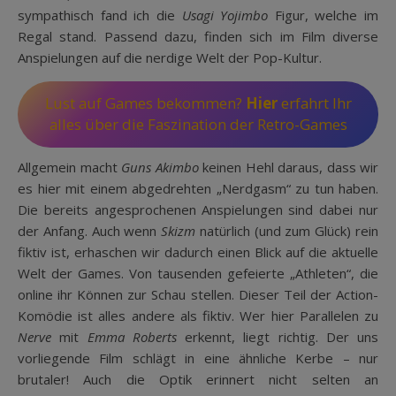
sympathisch fand ich die
Usagi Yojimbo
Figur, welche im
Regal stand. Passend dazu, finden sich im Film diverse
Anspielungen auf die nerdige Welt der Pop-Kultur.
Lust auf Games bekommen?
Hier
erfahrt Ihr
alles über die Faszination der Retro-Games
Allgemein macht
Guns Akimbo
keinen Hehl daraus, dass wir
es hier mit einem abgedrehten „Nerdgasm“ zu tun haben.
Die bereits angesprochenen Anspielungen sind dabei nur
der Anfang. Auch wenn
Skizm
natürlich (und zum Glück) rein
fiktiv ist, erhaschen wir dadurch einen Blick auf die aktuelle
Welt der Games. Von tausenden gefeierte „Athleten“, die
online ihr Können zur Schau stellen. Dieser Teil der Action-
Komödie ist alles andere als fiktiv. Wer hier Parallelen zu
Nerve
mit
Emma Roberts
erkennt, liegt richtig. Der uns
vorliegende Film schlägt in eine ähnliche Kerbe – nur
brutaler! Auch die Optik erinnert nicht selten an