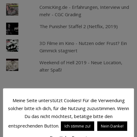
ComicKing.de - Erfahrungen, Interview und
mehr - CGC Grading
The Punisher Staffel 2 (Netflix, 2019)
3D Filme im Kino - Nutzen oder Frust? Ein
Gimmick stagniert
Weekend of Hell 2019 - Neue Location,
alter Spaß!
SCHLAGWÖRTER
Meine Seite unterstützt Cookies! Für die Verwendung
solcher bitte ich dich, für die Nutzung zuzustimmen. Wenn
ACTION
ATMOSPHÄRE
AVENGERS
Du das nicht möchtest, betätige bitte den
BATMAN
BLU-RAY
CAPTAIN AMERICA
entsprechenden Button.
Ich stimme zu!
Nein Danke!
COMIC
COMICS
CROSS CULT