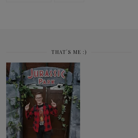
THAT´S ME :)