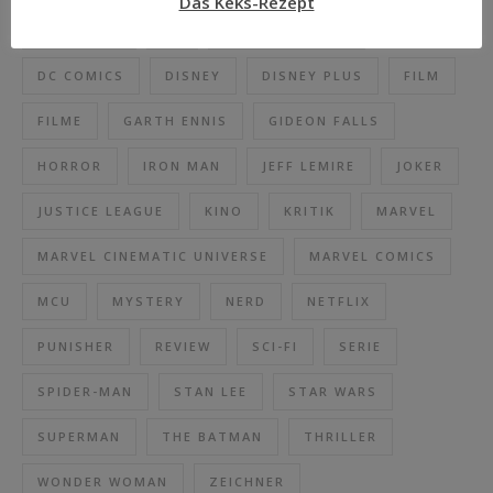
Das Keks-Rezept
DAREDEVIL
DC
DC BLACK LABEL
DC COMICS
DISNEY
DISNEY PLUS
FILM
FILME
GARTH ENNIS
GIDEON FALLS
HORROR
IRON MAN
JEFF LEMIRE
JOKER
JUSTICE LEAGUE
KINO
KRITIK
MARVEL
MARVEL CINEMATIC UNIVERSE
MARVEL COMICS
MCU
MYSTERY
NERD
NETFLIX
PUNISHER
REVIEW
SCI-FI
SERIE
SPIDER-MAN
STAN LEE
STAR WARS
SUPERMAN
THE BATMAN
THRILLER
WONDER WOMAN
ZEICHNER