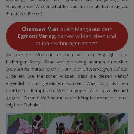
Hinweise der Wissenschaftler und tut sie als hirnrissig ab.
Ein fataler Fehler?
Chainsaw Man
ist ein Manga aus dem
Egmont Verlag
, der vor wilden Ideen und
tollen Zeichnungen strotzt!
Ab diesem Moment erleben wir ein Highlight der
bisherigen Story. Ohne viel vorneweg nehmen zu wollen:
Die
Kuthaal
marschieren in Form der
Ghozan-Legion
auf der
Erde ein. Die Menschen wissen, dass sie diesen Kampf
eigentlich nicht gewinnen können. Was folgt ist ein
erbitterter Kampf von Mensch gegen Alien bzw. Freund
gegen… Freund!
Nathan
muss die Kämpfe beenden, sonst
folgt ein Debakel!