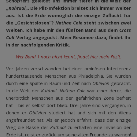
Schöpfers geleitet uns immer tiefer in die Welt der
„
Kuhtaal
„. Die Pilz-Infektion breitet sich immer weiter
aus. Ist die Erde womöglich die einzige Zuflucht für
die „Gesichtslosen“?
Nathan Cole
steht zwischen zwei
Welten. Ich habe mir den fünften Band aus dem
Cross
Cult
Verlag angeguckt. Mein Resümee dazu, findet Ihr
in der nachfolgenden Kritik.
Wer Band 1 noch nicht kennt, findet hier mein Fazit.
Vor Jahren verschwanden bei einer ominösen Interferenz
hunderttausende Menschen aus Philadelphia. Sie wurden
durch eine Spalte in Raum und Zeit nach
Oblivion
gebracht.
In die Welt der
Kuhtaal
.
Nathan Cole
war einer derer, die
unerbittlich Menschen aus der gefährlichen Zone befreit
hat – bis er selbst dort blieb. Drei Jahre sind vergangen, in
denen er
Oblivion
studiert hat und sich mit den Aliens
angefreundet hat. Als er jedoch erfährt, dass der einzige
Weg die Rasse der
Kuthaal
zu erhalten eine Invasion der
Erde ist, reist er zurück, um seine alten Freunde zu warnen!