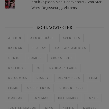
Kritik - Spider-Man: Cadaverous - Von Star
Wars-Regisseur J.J. Abrams
SCHLAGWÖRTER
ACTION
ATMOSPHÄRE
AVENGERS
BATMAN
BLU-RAY
CAPTAIN AMERICA
COMIC
COMICS
CROSS CULT
DAREDEVIL
DC
DC BLACK LABEL
DC COMICS
DISNEY
DISNEY PLUS
FILM
FILME
GARTH ENNIS
GIDEON FALLS
HORROR
IRON MAN
JEFF LEMIRE
JOKER
JUSTICE LEAGUE
KINO
KRITIK
MARVEL