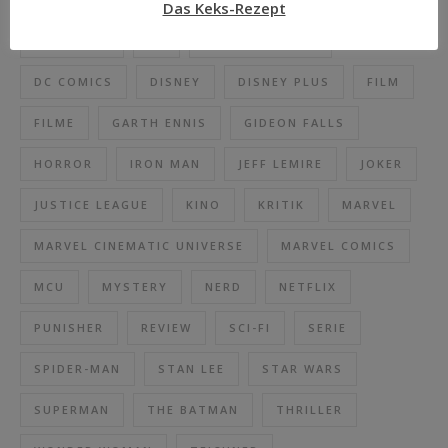
Das Keks-Rezept
DAREDEVIL
DC
DC BLACK LABEL
DC COMICS
DISNEY
DISNEY PLUS
FILM
FILME
GARTH ENNIS
GIDEON FALLS
HORROR
IRON MAN
JEFF LEMIRE
JOKER
JUSTICE LEAGUE
KINO
KRITIK
MARVEL
MARVEL CINEMATIC UNIVERSE
MARVEL COMICS
MCU
MYSTERY
NERD
NETFLIX
PUNISHER
REVIEW
SCI-FI
SERIE
SPIDER-MAN
STAN LEE
STAR WARS
SUPERMAN
THE BATMAN
THRILLER