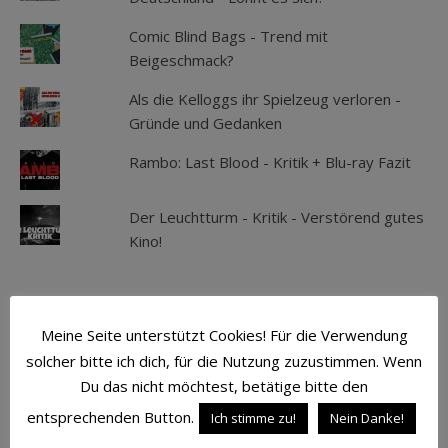
Comic Blind Bags - Trend mit
Beigeschmack?
Als die Kelloggs ihr Spielzeug verloren -
Gründe und Gedanken
Rambo: Last Blood - Kritik + Blu-ray Fazit
Der Leuchtturm - Kritik - Verstörend gutes
Kino!
SCHLAGWÖRTER
Meine Seite unterstützt Cookies! Für die Verwendung
solcher bitte ich dich, für die Nutzung zuzustimmen. Wenn
ACTION
ATMOSPHÄRE
AVENGERS
Du das nicht möchtest, betätige bitte den
BATMAN
BLU-RAY
CAPTAIN AMERICA
entsprechenden Button.
Ich stimme zu!
Nein Danke!
COMIC
COMICS
CROSS CULT