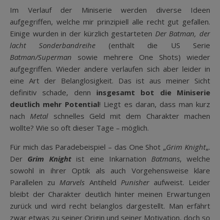
Im Verlauf der Miniserie werden diverse Ideen
aufgegriffen, welche mir prinzipiell alle recht gut gefallen.
Einige wurden in der kürzlich gestarteten
Der Batman, der
lacht Sonderbandreihe
(enthält die US Serie
Batman/Superman
sowie mehrere One Shots) wieder
aufgegriffen. Wieder andere verlaufen sich aber leider in
eine Art der Belanglosigkeit. Das ist aus meiner Sicht
definitiv schade, denn
insgesamt bot die Miniserie
deutlich mehr Potential
! Liegt es daran, dass man kurz
nach
Metal
schnelles Geld mit dem Charakter machen
wollte? Wie so oft dieser Tage – möglich.
Für mich das Paradebeispiel – das One Shot „
Grim Knight
„.
Der
Grim Knight
ist eine Inkarnation
Batmans
, welche
sowohl in ihrer Optik als auch Vorgehensweise klare
Parallelen zu
Marvels
Antiheld
Punisher
aufweist. Leider
bleibt der Charakter deutlich hinter meinen Erwartungen
zurück und wird recht belanglos dargestellt. Man erfährt
zwar etwas zu seiner Origin und seiner Motivation, doch so