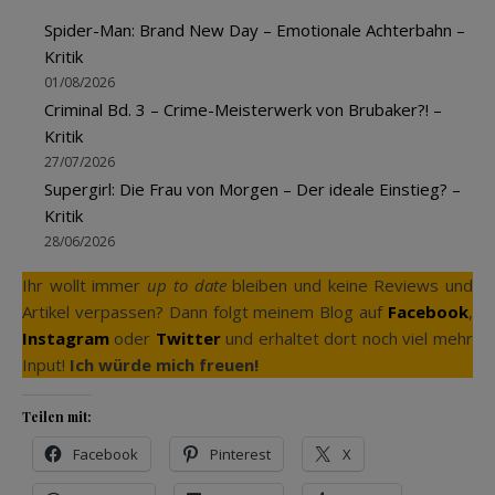
Spider-Man: Brand New Day – Emotionale Achterbahn –
Kritik
01/08/2026
Criminal Bd. 3 – Crime-Meisterwerk von Brubaker?! –
Kritik
27/07/2026
Supergirl: Die Frau von Morgen – Der ideale Einstieg? –
Kritik
28/06/2026
Ihr wollt immer
up to date
bleiben und keine Reviews und
Artikel verpassen? Dann folgt meinem Blog auf
Facebook
,
Instagram
oder
Twitter
und erhaltet dort noch viel mehr
Input!
Ich würde mich freuen!
Teilen mit:
Facebook
Pinterest
X