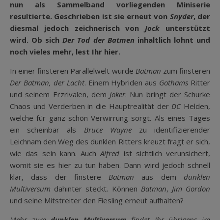
nun als Sammelband vorliegenden Miniserie
resultierte. Geschrieben ist sie erneut von
Snyder
, der
diesmal jedoch zeichnerisch von
Jock
unterstützt
wird. Ob sich
Der Tod der Batmen
inhaltlich lohnt und
noch vieles mehr, lest Ihr hier.
In einer finsteren Parallelwelt wurde
Batman
zum finsteren
Der Batman, der Lacht
. Einem Hybriden aus
Gothams
Ritter
und seinem Erzrivalen, dem
Joker
. Nun bringt der Schurke
Chaos und Verderben in die Hauptrealität der
DC
Helden,
welche für ganz schön Verwirrung sorgt. Als eines Tages
ein scheinbar als
Bruce Wayne
zu identifizierender
Leichnam den Weg des dunklen Ritters kreuzt fragt er sich,
wie das sein kann. Auch
Alfred
ist sichtlich verunsichert,
womit sie es hier zu tun haben. Dann wird jedoch schnell
klar, dass der finstere
Batman
aus dem
dunklen
Multiversum
dahinter steckt. Können
Batman
,
Jim Gordon
und seine Mitstreiter den Fiesling erneut aufhalten?
Mehr zum
dunklen Multiversum
findet Ihr übrigens im