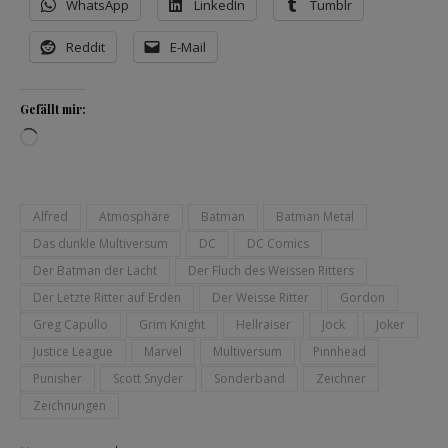
WhatsApp
LinkedIn
Tumblr
Reddit
E-Mail
Gefällt mir:
Wird geladen …
Alfred
Atmosphäre
Batman
Batman Metal
Das dunkle Multiversum
DC
DC Comics
Der Batman der Lacht
Der Fluch des Weissen Ritters
Der Letzte Ritter auf Erden
Der Weisse Ritter
Gordon
Greg Capullo
Grim Knight
Hellraiser
Jock
Joker
Justice League
Marvel
Multiversum
Pinnhead
Punisher
Scott Snyder
Sonderband
Zeichner
Zeichnungen