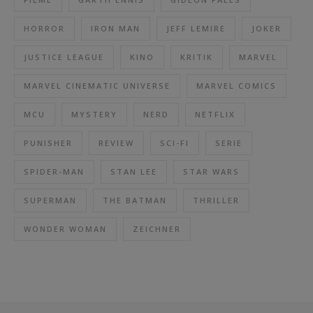
HORROR
IRON MAN
JEFF LEMIRE
JOKER
JUSTICE LEAGUE
KINO
KRITIK
MARVEL
MARVEL CINEMATIC UNIVERSE
MARVEL COMICS
MCU
MYSTERY
NERD
NETFLIX
PUNISHER
REVIEW
SCI-FI
SERIE
SPIDER-MAN
STAN LEE
STAR WARS
SUPERMAN
THE BATMAN
THRILLER
WONDER WOMAN
ZEICHNER