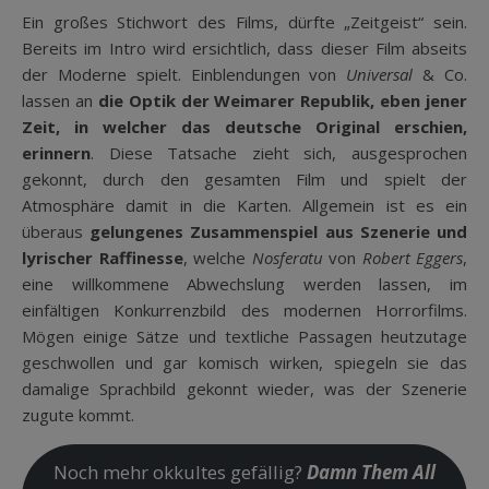
Ein großes Stichwort des Films, dürfte „Zeitgeist“ sein.
Bereits im Intro wird ersichtlich, dass dieser Film abseits
der Moderne spielt. Einblendungen von
Universal
& Co.
lassen an
die Optik der Weimarer Republik, eben jener
Zeit, in welcher das deutsche Original erschien,
erinnern
. Diese Tatsache zieht sich, ausgesprochen
gekonnt, durch den gesamten Film und spielt der
Atmosphäre damit in die Karten. Allgemein ist es ein
überaus
gelungenes Zusammenspiel aus Szenerie und
lyrischer Raffinesse
, welche
Nosferatu
von
Robert Eggers
,
eine willkommene Abwechslung werden lassen, im
einfältigen Konkurrenzbild des modernen Horrorfilms.
Mögen einige Sätze und textliche Passagen heutzutage
geschwollen und gar komisch wirken, spiegeln sie das
damalige Sprachbild gekonnt wieder, was der Szenerie
zugute kommt.
Noch mehr okkultes gefällig?
Damn Them All