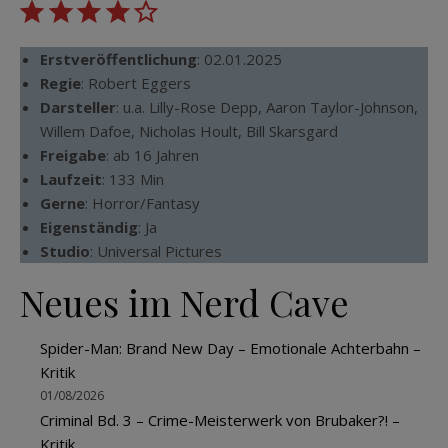
Erstveröffentlichung
: 02.01.2025
Regie
: Robert Eggers
Darsteller
: u.a. Lilly-Rose Depp, Aaron Taylor-Johnson,
Willem Dafoe, Nicholas Hoult, Bill Skarsgard
Freigabe
: ab 16 Jahren
Laufzeit
: 133 Min
Gerne
: Horror/Fantasy
Eigenständig
: Ja
Studio
: Universal Pictures
Neues im Nerd Cave
Spider-Man: Brand New Day – Emotionale Achterbahn –
Kritik
01/08/2026
Criminal Bd. 3 – Crime-Meisterwerk von Brubaker?! –
Kritik