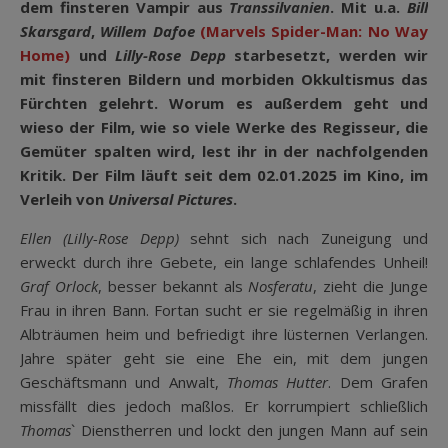
dem finsteren Vampir aus
Transsilvanien
. Mit u.a.
Bill
Skarsgard
,
Willem Dafoe
(
Marvels Spider-Man: No Way
Home
)
und
Lilly-Rose Depp
starbesetzt, werden wir
mit finsteren Bildern und morbiden Okkultismus das
Fürchten gelehrt. Worum es außerdem geht und
wieso der Film, wie so viele Werke des Regisseur, die
Gemüter spalten wird, lest ihr in der nachfolgenden
Kritik. Der Film läuft seit dem 02.01.2025 im Kino, im
Verleih von
Universal Pictures
.
Ellen (Lilly-Rose Depp)
sehnt sich nach Zuneigung und
erweckt durch ihre Gebete, ein lange schlafendes Unheil!
Graf Orlock
, besser bekannt als
Nosferatu
, zieht die Junge
Frau in ihren Bann. Fortan sucht er sie regelmäßig in ihren
Albträumen heim und befriedigt ihre lüsternen Verlangen.
Jahre später geht sie eine Ehe ein, mit dem jungen
Geschäftsmann und Anwalt,
Thomas Hutter
. Dem Grafen
missfällt dies jedoch maßlos. Er korrumpiert schließlich
Thomas
` Dienstherren und lockt den jungen Mann auf sein