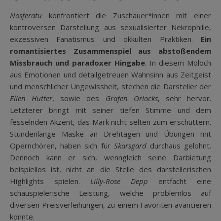
Nosferatu
konfrontiert die Zuschauer*innen mit einer
kontroversen Darstellung aus sexualisierter Nekrophilie,
exzessiven Fanatismus und okkulten Praktiken.
Ein
romantisiertes Zusammenspiel aus abstoßendem
Missbrauch und paradoxer Hingabe
. In diesem Moloch
aus Emotionen und detailgetreuen Wahnsinn aus Zeitgeist
und menschlicher Ungewissheit, stechen die Darsteller der
Ellen Hutter
, sowie des
Grafen Orlocks
, sehr hervor.
Letzterer bringt mit seiner tiefen Stimme und dem
fesselnden Akzent, das Mark nicht selten zum erschüttern.
Stundenlange Maske an Drehtagen und Übungen mit
Opernchören, haben sich für
Skarsgard
durchaus gelohnt.
Dennoch kann er sich, wenngleich seine Darbietung
beispiellos ist, nicht an die Stelle des darstellerischen
Highlights spielen.
Lilly-Rose Depp
entfacht eine
schauspielerische Leistung, welche problemlos auf
diversen Preisverleihungen, zu einem Favoriten avancieren
könnte.