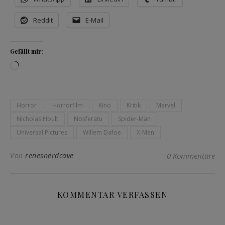
Reddit
E-Mail
Gefällt mir:
Wird geladen …
Horror
Horrorfilm
Kino
Kritik
Marvel
Nicholas Hoult
Nosferatu
Spider-Man
Universal Pictures
Willem Dafoe
X-Men
Von
renesnerdcave
0 Kommentare
KOMMENTAR VERFASSEN