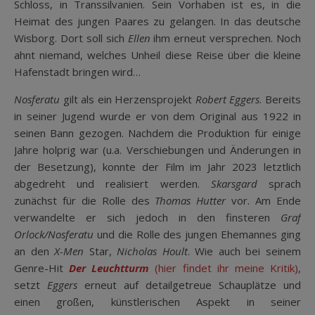
Schloss, in Transsilvanien. Sein Vorhaben ist es, in die
Heimat des jungen Paares zu gelangen. In das deutsche
Wisborg. Dort soll sich
Ellen
ihm erneut versprechen. Noch
ahnt niemand, welches Unheil diese Reise über die kleine
Hafenstadt bringen wird…
Nosferatu
gilt als ein Herzensprojekt
Robert Eggers
. Bereits
in seiner Jugend wurde er von dem Original aus 1922 in
seinen Bann gezogen. Nachdem die Produktion für einige
Jahre holprig war (u.a. Verschiebungen und Änderungen in
der Besetzung), konnte der Film im Jahr 2023 letztlich
abgedreht und realisiert werden.
Skarsgard
sprach
zunächst für die Rolle des
Thomas Hutter
vor. Am Ende
verwandelte er sich jedoch in den finsteren
Graf
Orlock/Nosferatu
und die Rolle des jungen Ehemannes ging
an den
X-Men
Star,
Nicholas Hoult
. Wie auch bei seinem
Genre-Hit
Der Leuchtturm
(hier findet ihr meine Kritik)
,
setzt
Eggers
erneut auf detailgetreue Schauplätze und
einen großen, künstlerischen Aspekt in seiner