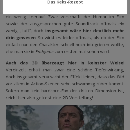
Das Keks-Rezept
Aufbau eines ordentlichen Spannungsbogens. Bei einer
Laufzeit von 125 Minuten verursacht das leider hier und da
ein wenig Leerlauf. Zwar verschafft der Humor im Film
sowie der ausgesprochen gute Soundtrack oftmals ein
wenig „Luft“, doch
insgesamt wäre hier deutlich mehr
drin gewesen
. So wirkt es leider oftmals, als ob der Film
einfach nur den Charakter schnell noch integrieren wollte,
ehe man sie in
Endgame
zum ersten mal sehen wird.
Auch das 3D überzeugt hier in keinster Weise
!
Vereinzelt erhält man zwar eine schöne Tiefenwirkung,
doch insgesamt verursacht der Effekt leider, dass das Bild
vor allem in Action-Szenen sehr schwammig rüber kommt.
Sofern man kein hardcore-Fan der dritten Dimension ist,
reicht hier also getrost eine 2D Vorstellung!