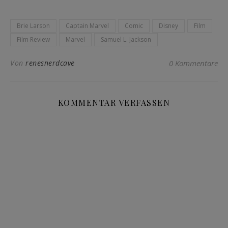
Brie Larson
Captain Marvel
Comic
Disney
Film
Film Review
Marvel
Samuel L. Jackson
Von
renesnerdcave
0 Kommentare
KOMMENTAR VERFASSEN