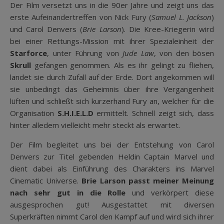
Der Film versetzt uns in die 90er Jahre und zeigt uns das
erste Aufeinandertreffen von Nick Fury (
Samuel L. Jackson
)
und Carol Denvers (
Brie Larson
). Die Kree-Kriegerin wird
bei einer Rettungs-Mission mit ihrer Spezialeinheit der
Starforce
, unter Führung von
Jude Law
, von den bösen
Skrull
gefangen genommen. Als es ihr gelingt zu fliehen,
landet sie durch Zufall auf der Erde. Dort angekommen will
sie unbedingt das Geheimnis über ihre Vergangenheit
lüften und schließt sich kurzerhand Fury an, welcher für die
Organisation
S.H.I.E.L.D
ermittelt. Schnell zeigt sich, dass
hinter alledem vielleicht mehr steckt als erwartet.
Der Film begleitet uns bei der Entstehung von Carol
Denvers zur Titel gebenden Heldin Captain Marvel und
dient dabei als Einführung des Charakters ins Marvel
Cinematic Universe.
Brie Larson
passt meiner Meinung
nach sehr gut in die Rolle
und verkörpert diese
ausgesprochen gut! Ausgestattet mit diversen
Superkräften nimmt Carol den Kampf auf und wird sich ihrer