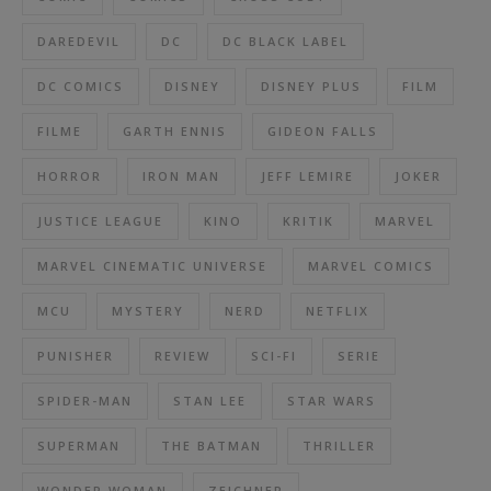
DAREDEVIL
DC
DC BLACK LABEL
DC COMICS
DISNEY
DISNEY PLUS
FILM
FILME
GARTH ENNIS
GIDEON FALLS
HORROR
IRON MAN
JEFF LEMIRE
JOKER
JUSTICE LEAGUE
KINO
KRITIK
MARVEL
MARVEL CINEMATIC UNIVERSE
MARVEL COMICS
MCU
MYSTERY
NERD
NETFLIX
PUNISHER
REVIEW
SCI-FI
SERIE
SPIDER-MAN
STAN LEE
STAR WARS
SUPERMAN
THE BATMAN
THRILLER
WONDER WOMAN
ZEICHNER