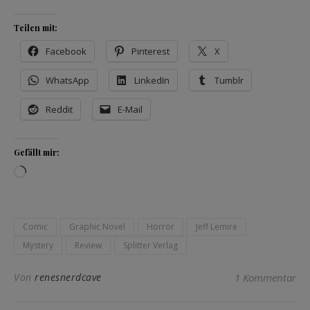
Teilen mit:
Facebook
Pinterest
X
WhatsApp
LinkedIn
Tumblr
Reddit
E-Mail
Gefällt mir:
Wird geladen …
Comic
Graphic Novel
Horror
Jeff Lemire
Mystery
Review
Splitter Verlag
Von
renesnerdcave
1 Kommentar