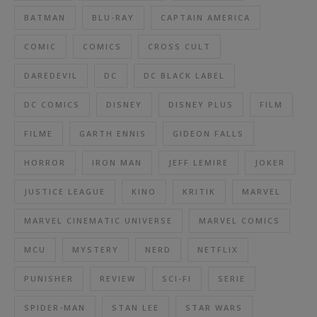
BATMAN
BLU-RAY
CAPTAIN AMERICA
COMIC
COMICS
CROSS CULT
DAREDEVIL
DC
DC BLACK LABEL
DC COMICS
DISNEY
DISNEY PLUS
FILM
FILME
GARTH ENNIS
GIDEON FALLS
HORROR
IRON MAN
JEFF LEMIRE
JOKER
JUSTICE LEAGUE
KINO
KRITIK
MARVEL
MARVEL CINEMATIC UNIVERSE
MARVEL COMICS
MCU
MYSTERY
NERD
NETFLIX
PUNISHER
REVIEW
SCI-FI
SERIE
SPIDER-MAN
STAN LEE
STAR WARS