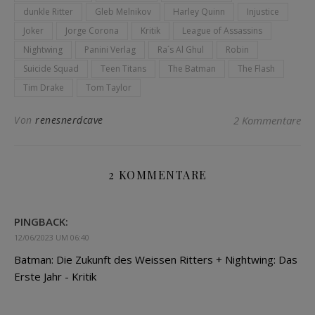
dunkle Ritter
Gleb Melnikov
Harley Quinn
Injustice
Joker
Jorge Corona
Kritik
League of Assassins
Nightwing
Panini Verlag
Ra´s Al Ghul
Robin
Suicide Squad
Teen Titans
The Batman
The Flash
Tim Drake
Tom Taylor
Von
renesnerdcave
2 Kommentare
2 KOMMENTARE
PINGBACK:
12/06/2023 UM 06:40
Batman: Die Zukunft des Weissen Ritters + Nightwing: Das
Erste Jahr - Kritik