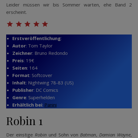
Leider müssen wir bis Sommer warten, ehe Band 2
erscheint.
⭐
⭐
⭐
⭐
⭐
Bewertung: 5 von 5.
Erstveröffentlichung
:
Autor
: Tom Taylor
Zeichner
: Bruno Redondo
Preis
: 19€
Seiten
: 164
Format
: Softcover
Inhalt
: Nightwing 78-83 (US)
Publisher
: DC Comics
Genre
: Superhelden
Erhältlich bei
:
Panini
Robin 1
Der einstige
Robin
und Sohn von
Batman
,
Damian Wayne
,