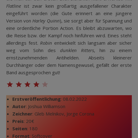
Flatline
ist zwar kein großartig ausgefallener Charakter
eingeführt worden (die Gute erinnert an eine jüngere
Version von
Harley Quinn
), sie sorgt aber für Spannung und
eine ordentliche Portion Action. Es bleibt abzuwarten, wo
die Reise bzw. der Kampf noch hinführen wird. Eines steht
allerdings fest.
Robin
entwickelt sich langsam aber sicher
weg vom Sohn des
dunklen Ritters
, hin zu einem
ernstzunehmenden Antihelden. Abseits kleinerer
Durchhänger oder dem Namensgewusel, gefällt der erste
Band ausgesprochen gut!
⭐
⭐
⭐
⭐
Bewertung: 4 von 5.
Erstveröffentlichung
: 08.02.2022
Autor
: Joshua Williamson
Zeichner
: Gleb Melnikov, Jorge Corona
Preis
: 20€
Seiten
: 180
Format
: Softcover