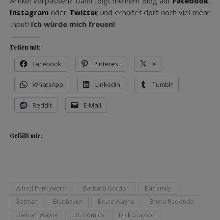
Artikel verpassen? Dann folgt meinem Blog auf
Facebook
,
Instagram
oder
Twitter
und erhaltet dort noch viel mehr
Input!
Ich würde mich freuen!
Teilen mit:
Facebook
Pinterest
X
WhatsApp
LinkedIn
Tumblr
Reddit
E-Mail
Gefällt mir:
Alfred Pennyworth
Barbara Gordon
Batfamily
Batman
Blüdhaven
Bruce Wayne
Bruno Redondo
Damian Wayne
DC Comics
Dick Grayson