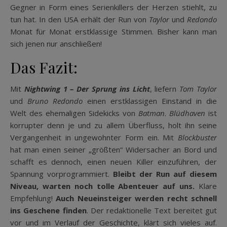
Gegner in Form eines Serienkillers der Herzen stiehlt, zu
tun hat. In den USA erhält der Run von
Taylor
und
Redondo
Monat für Monat erstklassige Stimmen. Bisher kann man
sich jenen nur anschließen!
Das Fazit:
Mit
Nightwing 1 – Der Sprung ins Licht
, liefern
Tom Taylor
und
Bruno Redondo
einen erstklassigen Einstand in die
Welt des ehemaligen Sidekicks von
Batman
.
Blüdhaven
ist
korrupter denn je und zu allem Überfluss, holt ihn seine
Vergangenheit in ungewohnter Form ein. Mit
Blockbuster
hat man einen seiner „größten“ Widersacher an Bord und
schafft es dennoch, einen neuen Killer einzuführen, der
Spannung vorprogrammiert.
Bleibt der Run auf diesem
Niveau, warten noch tolle Abenteuer auf uns.
Klare
Empfehlung!
Auch Neueinsteiger werden recht schnell
ins Geschene finden
. Der redaktionelle Text bereitet gut
vor und im Verlauf der Geschichte, klärt sich vieles auf.