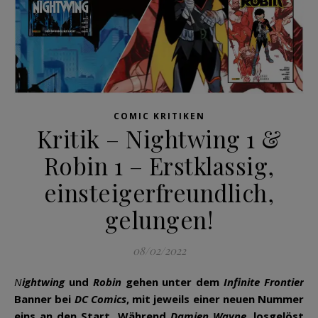
COMIC KRITIKEN
Kritik – Nightwing 1 &
Robin 1 – Erstklassig,
einsteigerfreundlich,
gelungen!
08/02/2022
Nightwing
und
Robin
gehen unter dem
Infinite Frontier
Banner bei
DC Comics
, mit jeweils einer neuen Nummer
eins an den Start. Während
Damien Wayne
, losgelöst