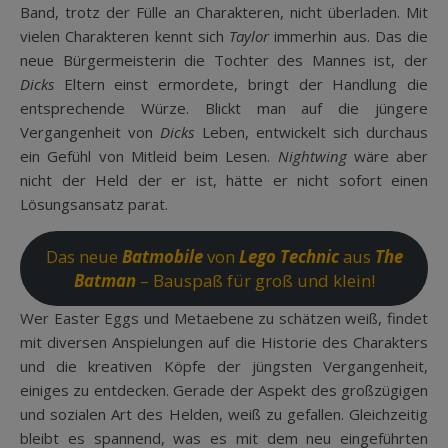
Band, trotz der Fülle an Charakteren, nicht überladen. Mit
vielen Charakteren kennt sich
Taylor
immerhin aus. Das die
neue Bürgermeisterin die Tochter des Mannes ist, der
Dicks
Eltern einst ermordete, bringt der Handlung die
entsprechende Würze. Blickt man auf die jüngere
Vergangenheit von
Dicks
Leben, entwickelt sich durchaus
ein Gefühl von Mitleid beim Lesen.
Nightwing
wäre aber
nicht der Held der er ist, hätte er nicht sofort einen
Lösungsansatz parat.
Das neue
Batmobile
von
Lego Technic
aus
The
Batman
– Bauspaß für groß und klein!
Wer Easter Eggs und Metaebene zu schätzen weiß, findet
mit diversen Anspielungen auf die Historie des Charakters
und die kreativen Köpfe der jüngsten Vergangenheit,
einiges zu entdecken. Gerade der Aspekt des großzügigen
und sozialen Art des Helden, weiß zu gefallen. Gleichzeitig
bleibt es spannend, was es mit dem neu eingeführten