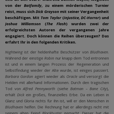
von der
Batfamily
, zu einem mörderischen Turnier
reist, muss sich
Dick Grayson
mit seiner Vergangenheit
beschäftigen. Mit
Tom Taylor
(
Injustice,
DC-Horror
) und
Joshua Williamson
(
The Flash
) wurden zwei der
erfolgreichsten Autoren der vergangenen Jahre
engagiert. Doch können die Reihen überzeugen? Das
erfahrt Ihr in den folgenden Kritiken.
Nightwing
ist der heldenhafte Beschützer von
Blüdhaven
.
Während der einstige
Robin
nur knapp dem Tod entronnen
ist und in einem langen Prozess der Regeneration und
Selbstfindung wieder der Alte wurde, ist einiges passiert.
Barbara Gordon
agiert wieder als
Oracle
und versorgt die
Helden mit allerhand Informationen. Durch den tragischen
Tod von
Alfred Pennyworth
(siehe
Batman – Bane City
),
erhält
Dick
ein großes, finanzielles Erbe. Da ein Leben in
Glanz und Gloria nichts für ihn ist, will er den Menschen in
Blüdhaven
helfen. Die Rechnung hat er allerdings nicht mit
seinem alten Feind
Blockbuster
gemacht. Dieser hat die