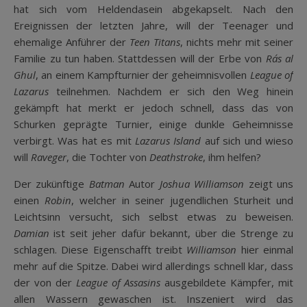
hat sich vom Heldendasein abgekapselt. Nach den
Ereignissen der letzten Jahre, will der Teenager und
ehemalige Anführer der
Teen Titans
, nichts mehr mit seiner
Familie zu tun haben. Stattdessen will der Erbe von
Ra´s al
Ghul
, an einem Kampfturnier der geheimnisvollen
League of
Lazarus
teilnehmen. Nachdem er sich den Weg hinein
gekämpft hat merkt er jedoch schnell, dass das von
Schurken geprägte Turnier, einige dunkle Geheimnisse
verbirgt. Was hat es mit
Lazarus Island
auf sich und wieso
will
Raveger
, die Tochter von
Deathstroke
, ihm helfen?
Der zukünftige
Batman
Autor
Joshua Williamson
zeigt uns
einen
Robin
, welcher in seiner jugendlichen Sturheit und
Leichtsinn versucht, sich selbst etwas zu beweisen.
Damian
ist seit jeher dafür bekannt, über die Strenge zu
schlagen. Diese Eigenschafft treibt
Williamson
hier einmal
mehr auf die Spitze. Dabei wird allerdings schnell klar, dass
der von der
League of Assasins
ausgebildete Kämpfer, mit
allen Wassern gewaschen ist. Inszeniert wird das