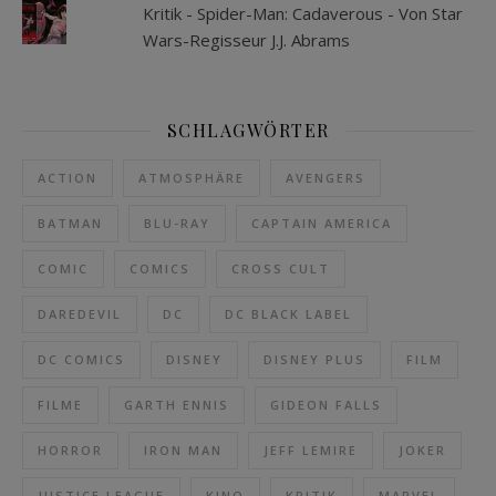
Kritik - Spider-Man: Cadaverous - Von Star
Wars-Regisseur J.J. Abrams
SCHLAGWÖRTER
ACTION
ATMOSPHÄRE
AVENGERS
BATMAN
BLU-RAY
CAPTAIN AMERICA
COMIC
COMICS
CROSS CULT
DAREDEVIL
DC
DC BLACK LABEL
DC COMICS
DISNEY
DISNEY PLUS
FILM
FILME
GARTH ENNIS
GIDEON FALLS
HORROR
IRON MAN
JEFF LEMIRE
JOKER
JUSTICE LEAGUE
KINO
KRITIK
MARVEL