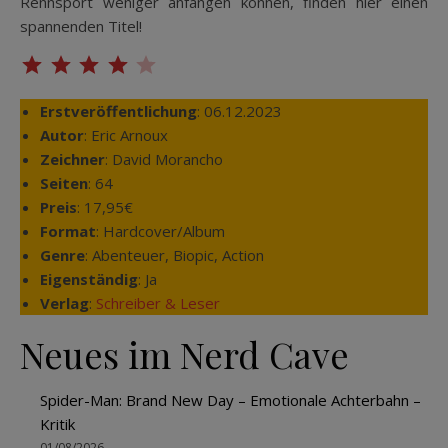
Rennsport weniger anfangen können, finden hier einen
spannenden Titel!
⭐
⭐
⭐
⭐
Bewertung: 4 von 5.
Erstveröffentlichung
: 06.12.2023
Autor
: Eric Arnoux
Zeichner
: David Morancho
Seiten
: 64
Preis
: 17,95€
Format
: Hardcover/Album
Genre
: Abenteuer, Biopic, Action
Eigenständig
: Ja
Verlag
:
Schreiber
& Leser
Neues im Nerd Cave
Spider-Man: Brand New Day – Emotionale Achterbahn –
Kritik
01/08/2026