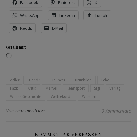
Facebook
Pinterest
X
WhatsApp
LinkedIn
Tumblr
Reddit
E-Mail
Gefällt mir:
Wird geladen …
Adler
Band 1
Bouncer
Brünhilde
Echo
Fazit
Kritik
Marvel
Rennsport
Sigi
Verlag
Wahre Geschichte
Weltrekorde
Western
Von
renesnerdcave
0 Kommentare
KOMMENTAR VERFASSEN