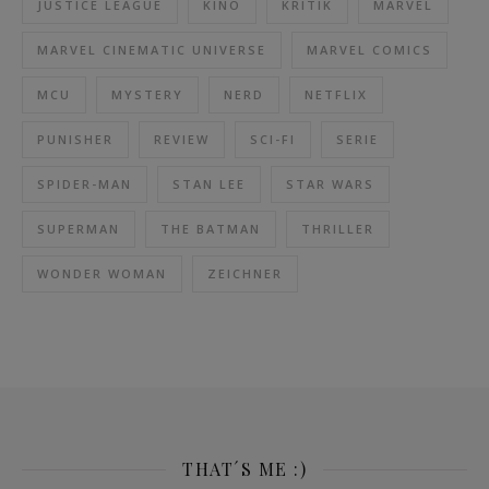
JUSTICE LEAGUE
KINO
KRITIK
MARVEL
MARVEL CINEMATIC UNIVERSE
MARVEL COMICS
MCU
MYSTERY
NERD
NETFLIX
PUNISHER
REVIEW
SCI-FI
SERIE
SPIDER-MAN
STAN LEE
STAR WARS
SUPERMAN
THE BATMAN
THRILLER
WONDER WOMAN
ZEICHNER
THAT´S ME :)