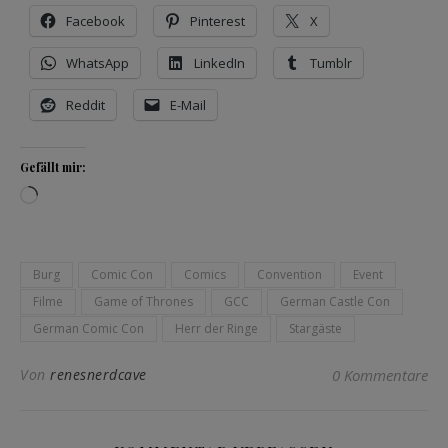
Facebook
Pinterest
X
WhatsApp
LinkedIn
Tumblr
Reddit
E-Mail
Gefällt mir:
Wird geladen …
Burg
Comic Con
Comics
Convention
Event
Filme
Game of Thrones
GCC
German Castle Con
German Comic Con
Herr der Ringe
Stargäste
Von
renesnerdcave
0 Kommentare