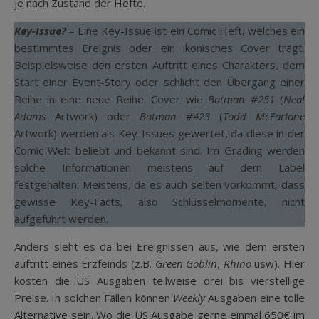
je nach Zustand der Hefte.
Key-Issue?
– Eine Key-Issue ist ein Comic Heft, welches ein
bestimmtes Ereignis oder ein ikonisches Cover trägt.
Beispielsweise den ersten Auftritt eines Charakters, dem
Start einer Event-Story oder schlicht den Übergang einer
Reihe in eine neue Reihe. Cover wie
Batman #251
(
Neal
Adams
Artwork) oder
Batman #423
(
Todd McFarlane
Artwork) werden als Key-Issues gewertet, da diese in der
Comic Welt beliebt und bekannt sind. Im Grading werden
solche Informationen meistens auf dem Label
festgehalten. Meistens, da es auch selten vorkommt, dass
gewisse Key-Facts, also Schlüsselmomente, nicht
aufgeführt werden.
Anders sieht es da bei Ereignissen aus, wie dem ersten
auftritt eines Erzfeinds (z.B.
Green Goblin
,
Rhino
usw). Hier
kosten die US Ausgaben teilweise drei bis vierstellige
Preise. In solchen Fällen können
Weekly
Ausgaben eine tolle
Alternative sein. Wo die US Ausgabe gerne einmal 650€ im