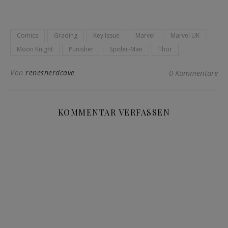
Comics
Grading
Key Issue
Marvel
Marvel UK
Moon Knight
Punisher
Spider-Man
Thor
Von
renesnerdcave
0 Kommentare
KOMMENTAR VERFASSEN