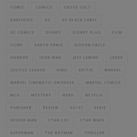
COMIC
COMICS
CROSS CULT
DAREDEVIL
DC
DC BLACK LABEL
DC COMICS
DISNEY
DISNEY PLUS
FILM
FILME
GARTH ENNIS
GIDEON FALLS
HORROR
IRON MAN
JEFF LEMIRE
JOKER
JUSTICE LEAGUE
KINO
KRITIK
MARVEL
MARVEL CINEMATIC UNIVERSE
MARVEL COMICS
MCU
MYSTERY
NERD
NETFLIX
PUNISHER
REVIEW
SCI-FI
SERIE
SPIDER-MAN
STAN LEE
STAR WARS
SUPERMAN
THE BATMAN
THRILLER