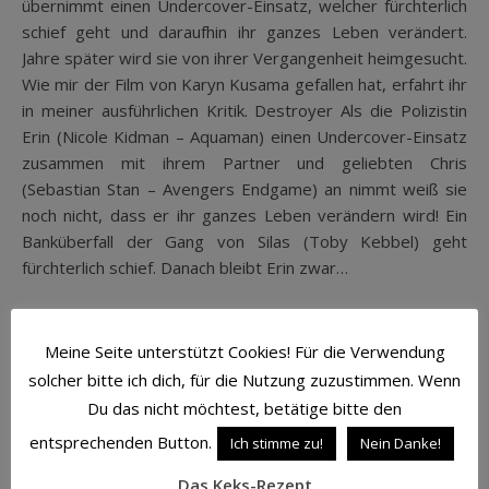
übernimmt einen Undercover-Einsatz, welcher fürchterlich
schief geht und daraufhin ihr ganzes Leben verändert.
Jahre später wird sie von ihrer Vergangenheit heimgesucht.
Wie mir der Film von Karyn Kusama gefallen hat, erfahrt ihr
in meiner ausführlichen Kritik. Destroyer Als die Polizistin
Erin (Nicole Kidman – Aquaman) einen Undercover-Einsatz
zusammen mit ihrem Partner und geliebten Chris
(Sebastian Stan – Avengers Endgame) an nimmt weiß sie
noch nicht, dass er ihr ganzes Leben verändern wird! Ein
Banküberfall der Gang von Silas (Toby Kebbel) geht
fürchterlich schief. Danach bleibt Erin zwar…
WEITERLESEN
Meine Seite unterstützt Cookies! Für die Verwendung
solcher bitte ich dich, für die Nutzung zuzustimmen. Wenn
Du das nicht möchtest, betätige bitte den
entsprechenden Button.
Ich stimme zu!
Nein Danke!
Das Keks-Rezept