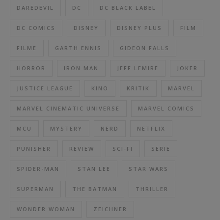
DAREDEVIL
DC
DC BLACK LABEL
DC COMICS
DISNEY
DISNEY PLUS
FILM
FILME
GARTH ENNIS
GIDEON FALLS
HORROR
IRON MAN
JEFF LEMIRE
JOKER
JUSTICE LEAGUE
KINO
KRITIK
MARVEL
MARVEL CINEMATIC UNIVERSE
MARVEL COMICS
MCU
MYSTERY
NERD
NETFLIX
PUNISHER
REVIEW
SCI-FI
SERIE
SPIDER-MAN
STAN LEE
STAR WARS
SUPERMAN
THE BATMAN
THRILLER
WONDER WOMAN
ZEICHNER