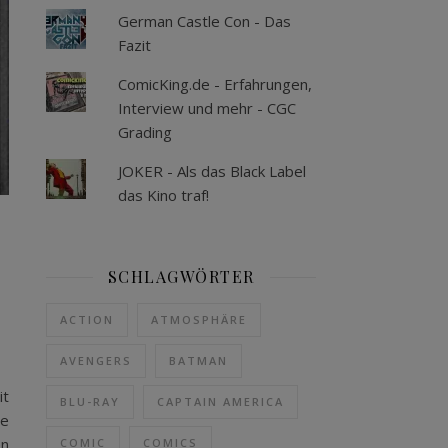
German Castle Con - Das
Fazit
ComicKing.de - Erfahrungen,
Interview und mehr - CGC
Grading
JOKER - Als das Black Label
das Kino traf!
SCHLAGWÖRTER
ACTION
ATMOSPHÄRE
AVENGERS
BATMAN
it
BLU-RAY
CAPTAIN AMERICA
ie
en
COMIC
COMICS