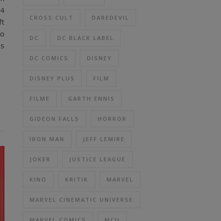
 4
CROSS CULT
DAREDEVIL
ft
so
DC
DC BLACK LABEL
as
DC COMICS
DISNEY
DISNEY PLUS
FILM
FILME
GARTH ENNIS
GIDEON FALLS
HORROR
IRON MAN
JEFF LEMIRE
JOKER
JUSTICE LEAGUE
KINO
KRITIK
MARVEL
MARVEL CINEMATIC UNIVERSE
MARVEL COMICS
MCU