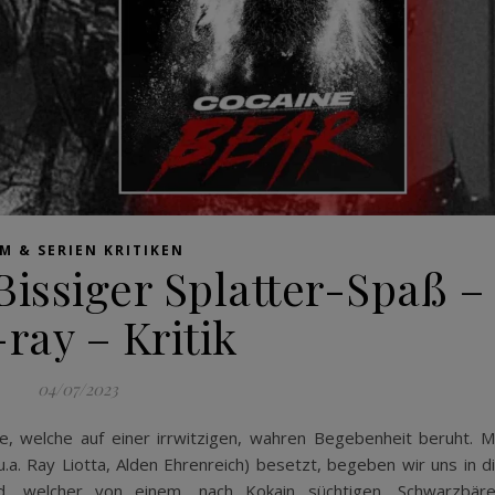
LM & SERIEN KRITIKEN
Bissiger Splatter-Spaß –
ray – Kritik
04/07/2023
e, welche auf einer irrwitzigen, wahren Begebenheit beruht. M
u.a. Ray Liotta, Alden Ehrenreich) besetzt, begeben wir uns in d
d, welcher von einem, nach Kokain süchtigen, Schwarzbär