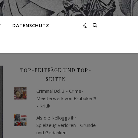
T
DATENSCHUTZ
TOP-BEITRÄGE UND TOP-
SEITEN
Criminal Bd. 3 - Crime-
Meisterwerk von Brubaker?!
- Kritik
Als die Kelloggs ihr
Spielzeug verloren - Gründe
und Gedanken