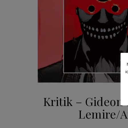
i
Kritik – Gideon 
Lemire/A