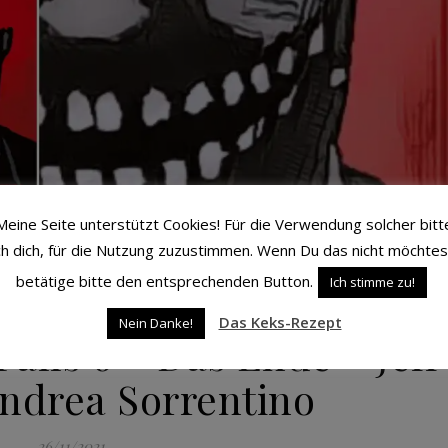
Meine Seite unterstützt Cookies! Für die Verwendung solcher bitt
ch dich, für die Nutzung zuzustimmen. Wenn Du das nicht möchtes
betätige bitte den entsprechenden Button.
Ich stimme zu!
Das Keks-Rezept
COMIC KRITIKEN
Nein Danke!
Falls 6 – Das Ende – Jeff
ndrea Sorrentino
26/11/2021