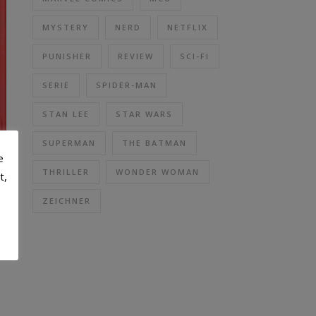
MYSTERY
NERD
NETFLIX
PUNISHER
REVIEW
SCI-FI
SERIE
SPIDER-MAN
STAN LEE
STAR WARS
SUPERMAN
THE BATMAN
e
THRILLER
WONDER WOMAN
t,
ZEICHNER