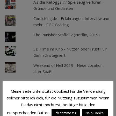
Als die Kelloggs ihr Spielzeug verloren -
Gründe und Gedanken
ComicKing.de - Erfahrungen, Interview und
mehr - CGC Grading
The Punisher Staffel 2 (Netflix, 2019)
3D Filme im Kino - Nutzen oder Frust? Ein
Gimmick stagniert
Weekend of Hell 2019 - Neue Location,
alter Spaß!
Meine Seite unterstützt Cookies! Für die Verwendung
SCHLAGWÖRTER
solcher bitte ich dich, für die Nutzung zuzustimmen. Wenn
ACTION
ATMOSPHÄRE
AVENGERS
Du das nicht möchtest, betätige bitte den
entsprechenden Button.
Ich stimme zu!
Nein Danke!
BATMAN
BLU-RAY
CAPTAIN AMERICA