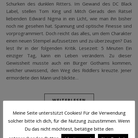
Schurken des dunklen Ritters. Im Gewand des DC Black
Label, stellen Tom King und Mitch Gerads den Rätsel
liebenden Edward Nigma in ein Licht, wie man ihn bisher
noch nie gesehen hat. Spannung und optische Finesse sind
vorprogrammiert. Doch reicht das alles, um dem Charakter
einen neuen Stempel aufzusetzen und zu überzeugen? Das
lest Ihr in der folgenden Kritik. Lesezeit: 5 Minuten Ein
einziger Tag, kann ein Leben verändern. Zu dieser
Gewissheit musste auch ein Bürger Gothams kommen,
welcher unwissend, den Weg des Riddlers kreuzte. Jener
ermordete den Mann und blickte…
WEITERLESEN
Meine Seite unterstützt Cookies! Für die Verwendung
solcher bitte ich dich, für die Nutzung zuzustimmen. Wenn
Du das nicht möchtest, betätige bitte den
TOP-BEITRÄGE UND TOP-SEITEN