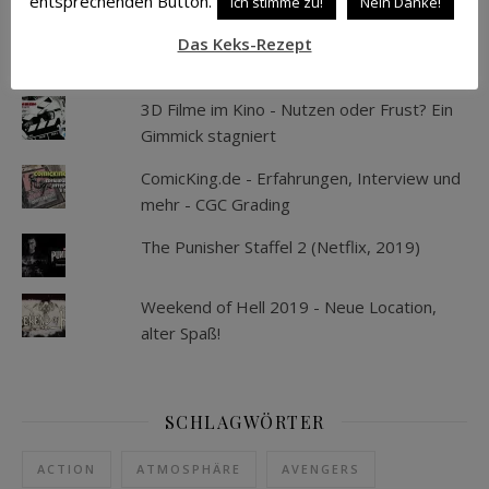
entsprechenden Button.
Ich stimme zu!
Nein Danke!
Als die Kelloggs ihr Spielzeug verloren -
Das Keks-Rezept
Gründe und Gedanken
3D Filme im Kino - Nutzen oder Frust? Ein
Gimmick stagniert
ComicKing.de - Erfahrungen, Interview und
mehr - CGC Grading
The Punisher Staffel 2 (Netflix, 2019)
Weekend of Hell 2019 - Neue Location,
alter Spaß!
SCHLAGWÖRTER
ACTION
ATMOSPHÄRE
AVENGERS