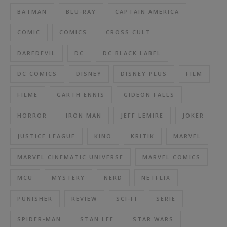
BATMAN
BLU-RAY
CAPTAIN AMERICA
COMIC
COMICS
CROSS CULT
DAREDEVIL
DC
DC BLACK LABEL
DC COMICS
DISNEY
DISNEY PLUS
FILM
FILME
GARTH ENNIS
GIDEON FALLS
HORROR
IRON MAN
JEFF LEMIRE
JOKER
JUSTICE LEAGUE
KINO
KRITIK
MARVEL
MARVEL CINEMATIC UNIVERSE
MARVEL COMICS
MCU
MYSTERY
NERD
NETFLIX
PUNISHER
REVIEW
SCI-FI
SERIE
SPIDER-MAN
STAN LEE
STAR WARS