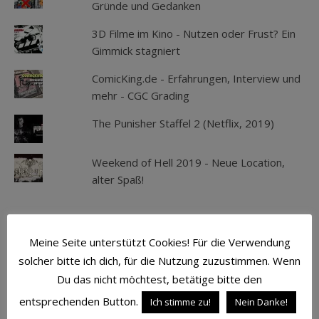
Gründe und Gedanken
3D Filme im Kino - Nutzen oder Frust? Ein
Gimmick stagniert
ComicKing.de - Erfahrungen, Interview und
mehr - CGC Grading
The Punisher Staffel 2 (Netflix, 2019)
Weekend of Hell 2019 - Neue Location,
alter Spaß!
SCHLAGWÖRTER
Meine Seite unterstützt Cookies! Für die Verwendung
solcher bitte ich dich, für die Nutzung zuzustimmen. Wenn
ACTION
ATMOSPHÄRE
AVENGERS
Du das nicht möchtest, betätige bitte den
BATMAN
BLU-RAY
CAPTAIN AMERICA
entsprechenden Button.
Ich stimme zu!
Nein Danke!