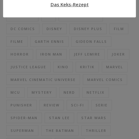
COMIC
COMICS
CROSS CULT
Das Keks-Rezept
DAREDEVIL
DC
DC BLACK LABEL
DC COMICS
DISNEY
DISNEY PLUS
FILM
FILME
GARTH ENNIS
GIDEON FALLS
HORROR
IRON MAN
JEFF LEMIRE
JOKER
JUSTICE LEAGUE
KINO
KRITIK
MARVEL
MARVEL CINEMATIC UNIVERSE
MARVEL COMICS
MCU
MYSTERY
NERD
NETFLIX
PUNISHER
REVIEW
SCI-FI
SERIE
SPIDER-MAN
STAN LEE
STAR WARS
SUPERMAN
THE BATMAN
THRILLER