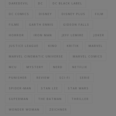
DAREDEVIL
DC
DC BLACK LABEL
DC COMICS
DISNEY
DISNEY PLUS
FILM
FILME
GARTH ENNIS
GIDEON FALLS
HORROR
IRON MAN
JEFF LEMIRE
JOKER
JUSTICE LEAGUE
KINO
KRITIK
MARVEL
MARVEL CINEMATIC UNIVERSE
MARVEL COMICS
MCU
MYSTERY
NERD
NETFLIX
PUNISHER
REVIEW
SCI-FI
SERIE
SPIDER-MAN
STAN LEE
STAR WARS
SUPERMAN
THE BATMAN
THRILLER
WONDER WOMAN
ZEICHNER