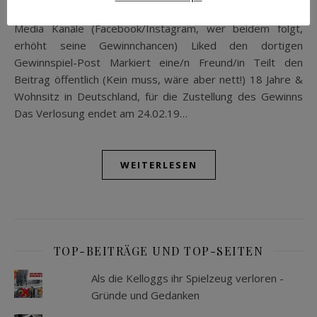
seid! Teilnahmebedingungen: Seid Fan eines meiner Social
Media Kanäle (Facebook/Instagram, wer beidem folgt,
erhöht seine Gewinnchancen) Liked den dortigen
Gewinnspiel-Post Markiert eine/n Freund/in Teilt den
Beitrag öffentlich (Kein muss, wäre aber nett!) 18 Jahre &
Wohnsitz in Deutschland, für die Zustellung des Gewinns
Das Verlosung endet am 24.02.19…
WEITERLESEN
TOP-BEITRÄGE UND TOP-SEITEN
Als die Kelloggs ihr Spielzeug verloren -
Gründe und Gedanken