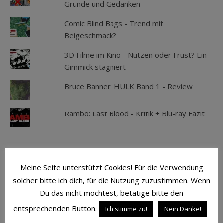
Gründe und Gedanken
Comic Blind Bags - Trend mit
Beigeschmack?
3D Filme im Kino - Nutzen oder Frust? Ein
Gimmick stagniert
Bruce Banner: HULK Band 1 - Review
Rambo: Last Blood - Kritik + Blu-ray Fazit
SCHLAGWÖRTER
Meine Seite unterstützt Cookies! Für die Verwendung
solcher bitte ich dich, für die Nutzung zuzustimmen. Wenn
ACTION
ATMOSPHÄRE
AVENGERS
Du das nicht möchtest, betätige bitte den
BATMAN
BLU-RAY
CAPTAIN AMERICA
entsprechenden Button.
Ich stimme zu!
Nein Danke!