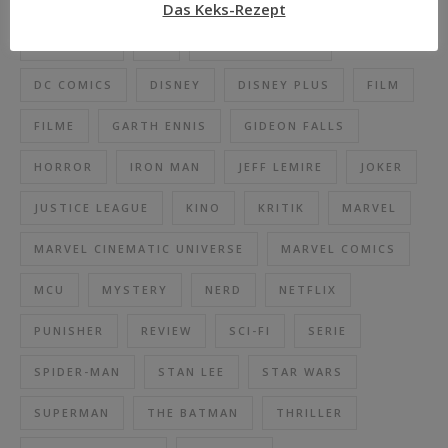
COMIC
COMICS
CROSS CULT
Das Keks-Rezept
DAREDEVIL
DC
DC BLACK LABEL
DC COMICS
DISNEY
DISNEY PLUS
FILM
FILME
GARTH ENNIS
GIDEON FALLS
HORROR
IRON MAN
JEFF LEMIRE
JOKER
JUSTICE LEAGUE
KINO
KRITIK
MARVEL
MARVEL CINEMATIC UNIVERSE
MARVEL COMICS
MCU
MYSTERY
NERD
NETFLIX
PUNISHER
REVIEW
SCI-FI
SERIE
SPIDER-MAN
STAN LEE
STAR WARS
SUPERMAN
THE BATMAN
THRILLER