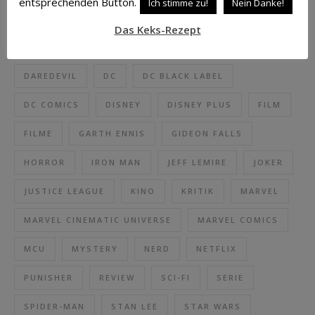
entsprechenden Button.
Ich stimme zu!
Nein Danke!
BATMAN
BLU-RAY
CAPTAIN AMERICA
Das Keks-Rezept
COMIC
COMICS
CROSS CULT
DAREDEVIL
DC
DC BLACK LABEL
DC COMICS
DISNEY
DISNEY PLUS
FILM
FILME
GARTH ENNIS
GIDEON FALLS
HORROR
IRON MAN
JEFF LEMIRE
JOKER
JUSTICE LEAGUE
KINO
KRITIK
MARVEL
MARVEL CINEMATIC UNIVERSE
MARVEL COMICS
MCU
MYSTERY
NERD
NETFLIX
PUNISHER
REVIEW
SCI-FI
SERIE
SPIDER-MAN
STAN LEE
STAR WARS