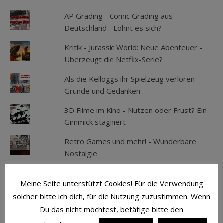
AP Grading - Comic Grading aus
Deutschland - Lohnt es sich?
Kritik - Jurassic World: Neue Abenteuer -
Überzeugt die Netflix-Serie?
Als die Kelloggs ihr Spielzeug verloren -
Gründe und Gedanken
3D Filme im Kino - Nutzen oder Frust? Ein
Gimmick stagniert
Retro Games und mehr! - Wunderbare
Nostalgie
Meine Seite unterstützt Cookies! Für die Verwendung
SCHLAGWÖRTER
solcher bitte ich dich, für die Nutzung zuzustimmen. Wenn
Du das nicht möchtest, betätige bitte den
ACTION
ATMOSPHÄRE
AVENGERS