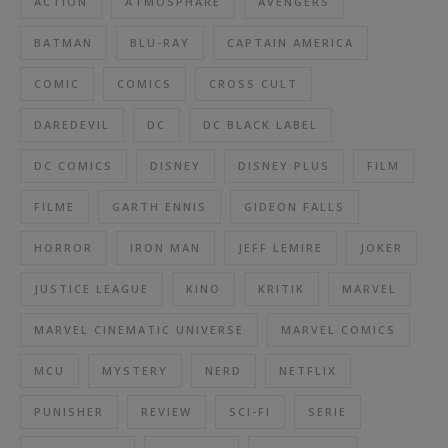
ACTION
ATMOSPHÄRE
AVENGERS
BATMAN
BLU-RAY
CAPTAIN AMERICA
COMIC
COMICS
CROSS CULT
DAREDEVIL
DC
DC BLACK LABEL
DC COMICS
DISNEY
DISNEY PLUS
FILM
FILME
GARTH ENNIS
GIDEON FALLS
HORROR
IRON MAN
JEFF LEMIRE
JOKER
JUSTICE LEAGUE
KINO
KRITIK
MARVEL
MARVEL CINEMATIC UNIVERSE
MARVEL COMICS
MCU
MYSTERY
NERD
NETFLIX
PUNISHER
REVIEW
SCI-FI
SERIE