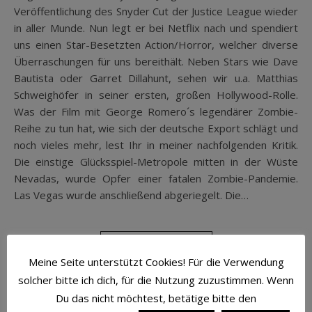
Veröffentlichung des Snyder Cut der Justice League wieder
in aller Munde. Nun legt er bei Netflix nach und spendiert
uns einen Star-Besetzten Action/Horror, welcher diverse
Überraschungen für uns bereithält. Neben Stars wie Dave
Bautista oder Garret Dillahunt, sehen wir u.a. Matthias
Schweighöfer in seiner ersten, großen Hollywood-Rolle.
Was der Film mit George Romero´s legendärer Zombie-
Reihe zu tun hat, wie sich der deutsche Export schlägt und
noch vieles mehr, lest Ihr in meiner nachfolgenden Kritik.
Die einstige Glücksspiel-Metropole mitten in der Wüste
Nevadas, wurde Opfer einer fatalen Zombie-Pandemie.
Las Vegas wurde anschließend abgeriegelt. Die…
WEITERLESEN
Meine Seite unterstützt Cookies! Für die Verwendung
solcher bitte ich dich, für die Nutzung zuzustimmen. Wenn
Du das nicht möchtest, betätige bitte den