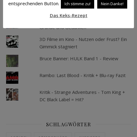
entsprechenden Button.
Ich stimme zu!
Nein Danke!
TOP-BEITRÄGE UND TOP-SEITEN
Das Keks-Rezept
Als die Kelloggs ihr Spielzeug verloren -
Gründe und Gedanken
3D Filme im Kino - Nutzen oder Frust? Ein
Gimmick stagniert
Bruce Banner: HULK Band 1 - Review
Rambo: Last Blood - Kritik + Blu-ray Fazit
Kritik - Strange Adventures - Tom King +
DC Black Label = Hit?
SCHLAGWÖRTER