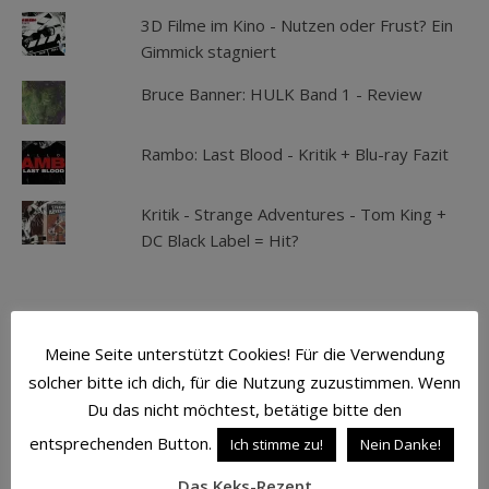
3D Filme im Kino - Nutzen oder Frust? Ein
Gimmick stagniert
Bruce Banner: HULK Band 1 - Review
Rambo: Last Blood - Kritik + Blu-ray Fazit
Kritik - Strange Adventures - Tom King +
DC Black Label = Hit?
SCHLAGWÖRTER
Meine Seite unterstützt Cookies! Für die Verwendung
ACTION
ATMOSPHÄRE
AVENGERS
solcher bitte ich dich, für die Nutzung zuzustimmen. Wenn
Du das nicht möchtest, betätige bitte den
BATMAN
BLU-RAY
CAPTAIN AMERICA
entsprechenden Button.
Ich stimme zu!
Nein Danke!
COMIC
COMICS
CROSS CULT
Das Keks-Rezept