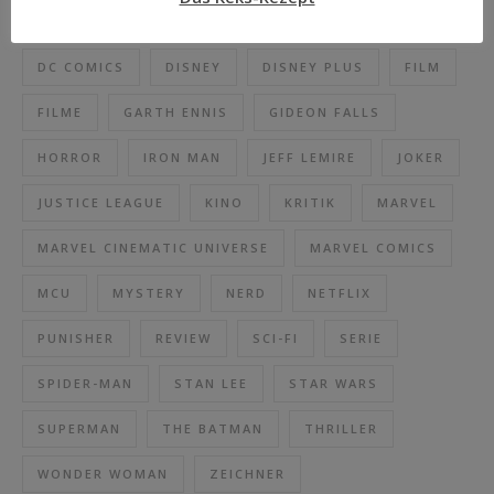
DAREDEVIL
DC
DC BLACK LABEL
DC COMICS
DISNEY
DISNEY PLUS
FILM
FILME
GARTH ENNIS
GIDEON FALLS
HORROR
IRON MAN
JEFF LEMIRE
JOKER
JUSTICE LEAGUE
KINO
KRITIK
MARVEL
MARVEL CINEMATIC UNIVERSE
MARVEL COMICS
MCU
MYSTERY
NERD
NETFLIX
PUNISHER
REVIEW
SCI-FI
SERIE
SPIDER-MAN
STAN LEE
STAR WARS
SUPERMAN
THE BATMAN
THRILLER
WONDER WOMAN
ZEICHNER