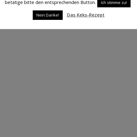
betätige bitte den entsprechenden Button.
Ich stimme zu!
Das Keks-Rezept
Nein Danke!