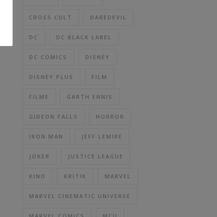
CROSS CULT
DAREDEVIL
DC
DC BLACK LABEL
DC COMICS
DISNEY
DISNEY PLUS
FILM
FILME
GARTH ENNIS
GIDEON FALLS
HORROR
IRON MAN
JEFF LEMIRE
JOKER
JUSTICE LEAGUE
KINO
KRITIK
MARVEL
MARVEL CINEMATIC UNIVERSE
MARVEL COMICS
MCU