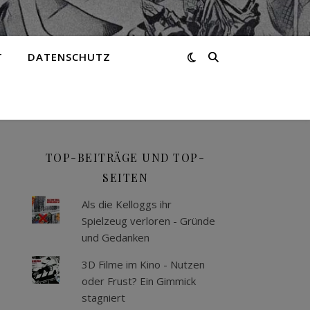
T
DATENSCHUTZ
TOP-BEITRÄGE UND TOP-
SEITEN
Als die Kelloggs ihr
Spielzeug verloren - Gründe
und Gedanken
3D Filme im Kino - Nutzen
oder Frust? Ein Gimmick
stagniert