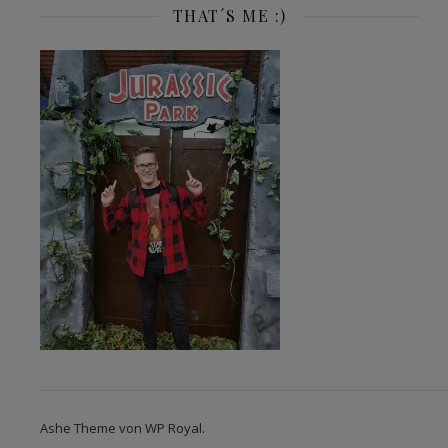
THAT´S ME :)
Ashe Theme von
WP Royal
.