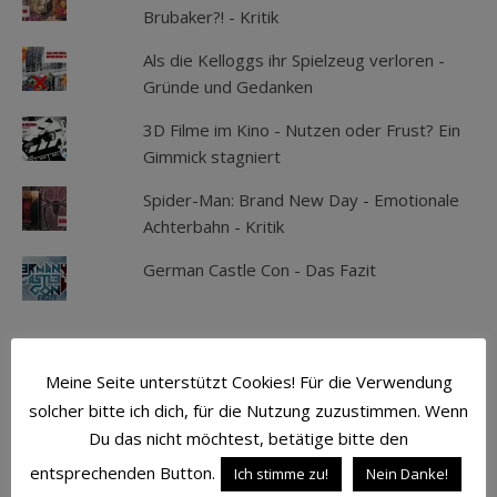
Brubaker?! - Kritik
Als die Kelloggs ihr Spielzeug verloren -
Gründe und Gedanken
3D Filme im Kino - Nutzen oder Frust? Ein
Gimmick stagniert
Spider-Man: Brand New Day - Emotionale
Achterbahn - Kritik
German Castle Con - Das Fazit
SCHLAGWÖRTER
Meine Seite unterstützt Cookies! Für die Verwendung
solcher bitte ich dich, für die Nutzung zuzustimmen. Wenn
ACTION
ATMOSPHÄRE
AVENGERS
Du das nicht möchtest, betätige bitte den
entsprechenden Button.
BATMAN
BLU-RAY
CAPTAIN AMERICA
Ich stimme zu!
Nein Danke!