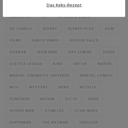
Das Keks-Rezept
COMIC
COMICS
CROSS CULT
DAREDEVIL
DC
DC BLACK LABEL
DC COMICS
DISNEY
DISNEY PLUS
FILM
FILME
GARTH ENNIS
GIDEON FALLS
HORROR
IRON MAN
JEFF LEMIRE
JOKER
JUSTICE LEAGUE
KINO
KRITIK
MARVEL
MARVEL CINEMATIC UNIVERSE
MARVEL COMICS
MCU
MYSTERY
NERD
NETFLIX
PUNISHER
REVIEW
SCI-FI
SERIE
SPIDER-MAN
STAN LEE
STAR WARS
SUPERMAN
THE BATMAN
THRILLER