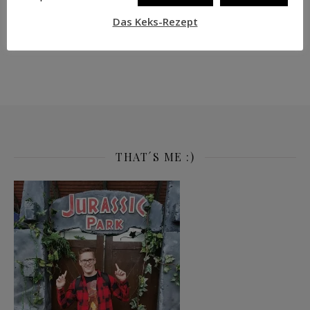
SUPERMAN
THE BATMAN
THRILLER
Das Keks-Rezept
WONDER WOMAN
ZEICHNER
THAT´S ME :)