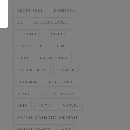
CROSS CULT
DAREDEVIL
DC
DC BLACK LABEL
DC COMICS
DISNEY
DISNEY PLUS
FILM
FILME
GARTH ENNIS
GIDEON FALLS
HORROR
IRON MAN
JEFF LEMIRE
JOKER
JUSTICE LEAGUE
KINO
KRITIK
MARVEL
MARVEL CINEMATIC UNIVERSE
MARVEL COMICS
MCU