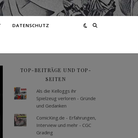
T
DATENSCHUTZ
TOP-BEITRÄGE UND TOP-
SEITEN
Als die Kelloggs ihr
Spielzeug verloren - Gründe
und Gedanken
ComicKing.de - Erfahrungen,
Interview und mehr - CGC
Grading