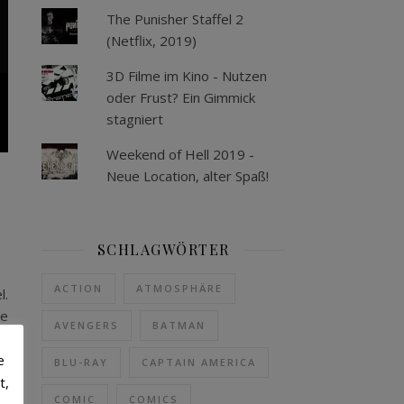
The Punisher Staffel 2
(Netflix, 2019)
3D Filme im Kino - Nutzen
oder Frust? Ein Gimmick
stagniert
Weekend of Hell 2019 -
Neue Location, alter Spaß!
SCHLAGWÖRTER
ACTION
ATMOSPHÄRE
l.
le
AVENGERS
BATMAN
ie
ch
e
BLU-RAY
CAPTAIN AMERICA
en
t,
COMIC
COMICS