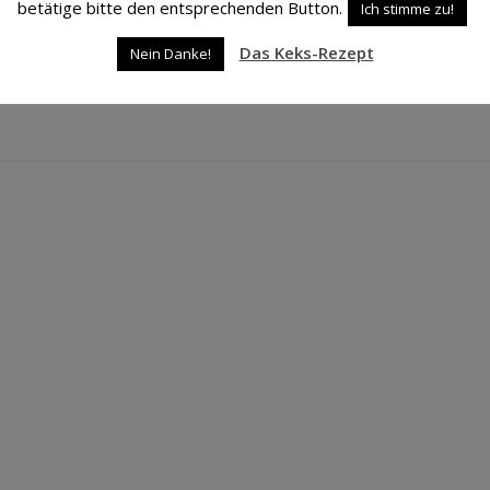
betätige bitte den entsprechenden Button.
Ich stimme zu!
Das Keks-Rezept
Nein Danke!
WEITERLESEN