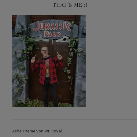
THAT´S ME :)
Ashe Theme von
WP Royal
.