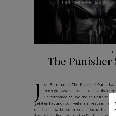
FI
The Punisher S
J
on Bernthal ist The Punisher! Daran hatt
Nach gut zwei Jahren ist der Antiheld mi
Performance ab, welche an Brutalität und
gefallen hat und noch viel mehr, lest ihr hier. 
das Land. Nachdem er seine Rache für die E
i
Barnes) am Ende der ersten Staffel einen, nic