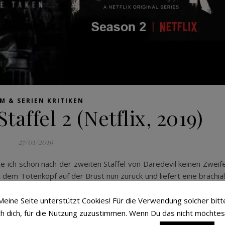
LM & SERIEN KRITIKEN
taffel 2 (Netflix, 2019)
27/01/2019
e ich schon nach der zweiten Staffel von Daredevil keinen Zweife
t dem Totenkopf auf der Brust nun zurück und liefert eine brachia
 Spannung nicht spart! Wie mir die zweite Staffel der Netflix Ser
Frank Castle will sein altes Leben hinter sich lassen und streift dur
Meine Seite unterstützt Cookies! Für die Verwendung solcher bitt
rmordung seiner Familie bekommen hat, als er Billy Russo (B
ch dich, für die Nutzung zuzustimmen. Wenn Du das nicht möchtes
ht ganz so schönen, Facelift verpasst hat. Als er eines abends…