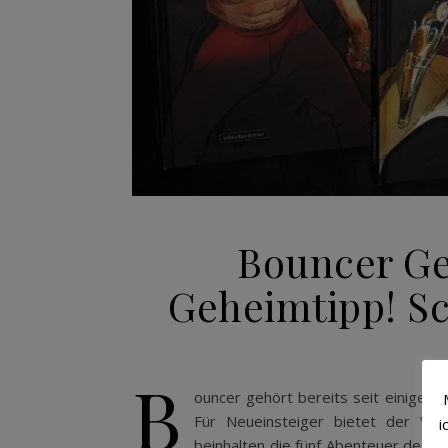
Bouncer Ge
Geheimtipp! Sc
B
ouncer gehört bereits seit einigen 
Für Neueinsteiger bietet der Ver
i
beinhalten die fünf Abenteuer des e