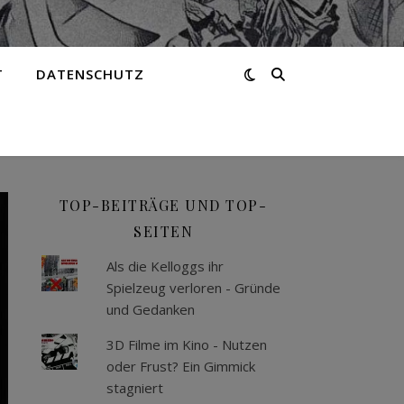
T
DATENSCHUTZ
TOP-BEITRÄGE UND TOP-
SEITEN
Als die Kelloggs ihr
Spielzeug verloren - Gründe
und Gedanken
3D Filme im Kino - Nutzen
oder Frust? Ein Gimmick
stagniert