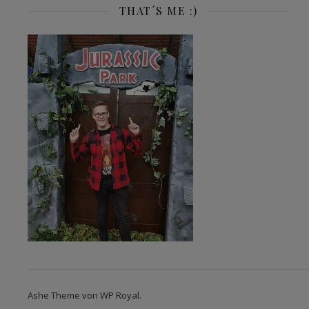
THAT´S ME :)
Ashe Theme von
WP Royal
.