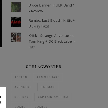
Bruce Banner: HULK Band 1
- Review
Rambo: Last Blood - Kritik +
Blu-ray Fazit
Kritik - Strange Adventures -
Tom King + DC Black Label =
Hit?
SCHLAGWÖRTER
ACTION
ATMOSPHÄRE
AVENGERS
BATMAN
r.
e
BLU-RAY
CAPTAIN AMERICA
nd
t,
us
COMIC
COMICS