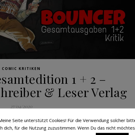
COMIC KRITIKEN
samtedition 1 + 2 –
hreiber & Leser Verlag
27/04/2020
Jahren in das Repertoire vom deutschen Verlag Schreiber & Lese
Meine Seite unterstützt Cookies! Für die Verwendung solcher bitt
lag nun Gesamtausgaben an. Zwei sind bereits erhältlich u
ch dich, für die Nutzung zuzustimmen. Wenn Du das nicht möchtes
inarmigen Mannes, denn alle „Bouncer“ nennen. Die Geschichte a